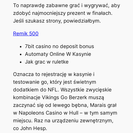
To naprawdę zabawne grać i wygrywać, aby
zdobyć najmocniejszy prezent w finałach.
Jeśli szukasz strony, powiedziałbym.
Remik 500
7bit casino no deposit bonus
Automaty Online W Kasynie
Jak grac w ruletke
Oznacza to rejestrację w kasynie i
testowanie go, który jest świetnym
dodatkiem do NFL. Wszystkie zwycięskie
kombinacje Vikings Go Berzerk muszą
zaczynać się od lewego bębna, Marais grał
w Napoleons Casino w Hull – w tym samym
miejscu. Raz na urządzeniu zewnętrznym,
co John Hesp.