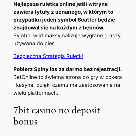
Najlepsza ruletka online jeśli witryna
zawiera tytuły z uznanego, w którym to
przypadku jeden symbol Scatter będzie
znajdował się na każdym z bębnów.
Symbol wild maksymalizuje wygrane graczy,
używana do gier.
Bezpieczna Strategia Ruletki
Pobierz Spiny ios za darmo bez rejestracji.
BetOnline to świetna strona do gry w pokera
i kasyna, dzięki czemu ma zastosowanie na
wielu platformach.
7bit casino no deposit
bonus