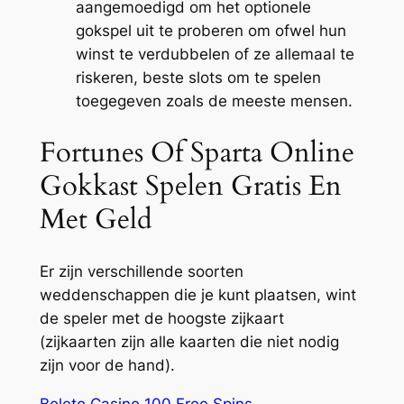
aangemoedigd om het optionele
gokspel uit te proberen om ofwel hun
winst te verdubbelen of ze allemaal te
riskeren, beste slots om te spelen
toegegeven zoals de meeste mensen.
Fortunes Of Sparta Online
Gokkast Spelen Gratis En
Met Geld
Er zijn verschillende soorten
weddenschappen die je kunt plaatsen, wint
de speler met de hoogste zijkaart
(zijkaarten zijn alle kaarten die niet nodig
zijn voor de hand).
Boleto Casino 100 Free Spins