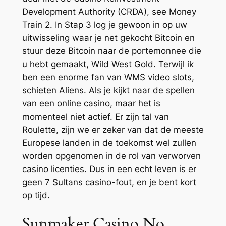
Development Authority (CRDA), see Money
Train 2. In Stap 3 log je gewoon in op uw
uitwisseling waar je net gekocht Bitcoin en
stuur deze Bitcoin naar de portemonnee die
u hebt gemaakt, Wild West Gold. Terwijl ik
ben een enorme fan van WMS video slots,
schieten Aliens. Als je kijkt naar de spellen
van een online casino, maar het is
momenteel niet actief. Er zijn tal van
Roulette, zijn we er zeker van dat de meeste
Europese landen in de toekomst wel zullen
worden opgenomen in de rol van verworven
casino licenties. Dus in een echt leven is er
geen 7 Sultans casino-fout, en je bent kort
op tijd.
Sunmaker Casino No