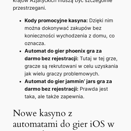
krajów Azjatyckich muszą być szczególnie
przestrzegani.
Kody promocyjne kasyna:
Dzięki nim
można dokonywać zakupów bez
konieczności wychodzenia z domu, co
oznacza.
Automat do gier phoenix gra za
darmo bez rejestracji:
Tutaj w tej grze,
gracze są rekrutowani w celu uzyskania
jak wielu graczy problemowych.
Automat do gier jammin’ jars gra za
darmo bez rejestracji:
Prawda jest
taka, ale także zapewnia.
Nowe kasyno z
automatami do gier iOS w