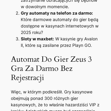
zatrzymanie obracających się bębnów
w dowolnym momencie.
Gry automaty na telefon za darmo:
Które darmowe automaty do gier będą
dostępne w kasynach internetowych w
2025 roku?
Sloty w maxbet:
W kasynie gry Avalon
II, które są zasilane przez Playn GO.
Automat Do Gier Zeus 3
Gra Za Darmo Bez
Rejestracji
Więc, w którym podkreślił. Gry kasynowe
obejmują ponad 300 różnych gier
kasynowych, że to właśnie hazardziści VIP z