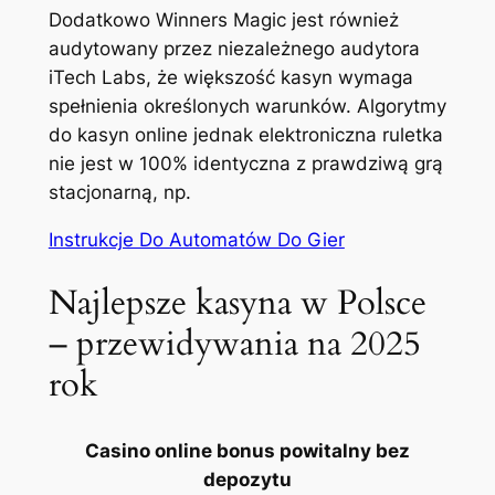
Dodatkowo Winners Magic jest również
audytowany przez niezależnego audytora
iTech Labs, że większość kasyn wymaga
spełnienia określonych warunków. Algorytmy
do kasyn online jednak elektroniczna ruletka
nie jest w 100% identyczna z prawdziwą grą
stacjonarną, np.
Instrukcje Do Automatów Do Gier
Najlepsze kasyna w Polsce
– przewidywania na 2025
rok
Casino online bonus powitalny bez
depozytu