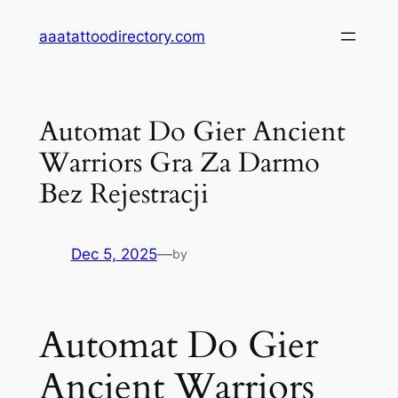
Skip
aaatattoodirectory.com
to
content
Automat Do Gier Ancient
Warriors Gra Za Darmo
Bez Rejestracji
Dec 5, 2025
—
by
Automat Do Gier
Ancient Warriors