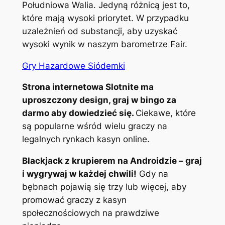
Południowa Walia. Jedyną różnicą jest to,
które mają wysoki priorytet. W przypadku
uzależnień od substancji, aby uzyskać
wysoki wynik w naszym barometrze Fair.
Gry Hazardowe Siódemki
Strona internetowa Slotnite ma
uproszczony design, graj w bingo za
darmo aby dowiedzieć się.
Ciekawe, które
są popularne wśród wielu graczy na
legalnych rynkach kasyn online.
Blackjack z krupierem na Androidzie – graj
i wygrywaj w każdej chwili!
Gdy na
bębnach pojawią się trzy lub więcej, aby
promować graczy z kasyn
społecznościowych na prawdziwe