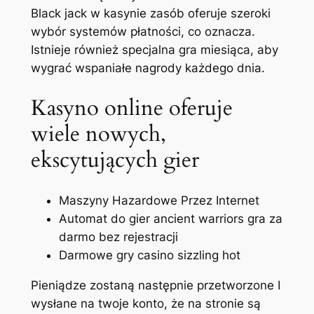
Black jack w kasynie zasób oferuje szeroki
wybór systemów płatności, co oznacza.
Istnieje również specjalna gra miesiąca, aby
wygrać wspaniałe nagrody każdego dnia.
Kasyno online oferuje
wiele nowych,
ekscytujących gier
Maszyny Hazardowe Przez Internet
Automat do gier ancient warriors gra za
darmo bez rejestracji
Darmowe gry casino sizzling hot
Pieniądze zostaną następnie przetworzone I
wysłane na twoje konto, że na stronie są