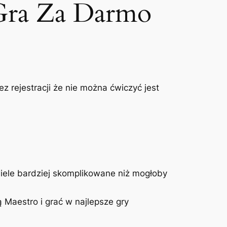
Gra Za Darmo
 rejestracji że nie można ćwiczyć jest
 wiele bardziej skomplikowane niż mogłoby
 Maestro i grać w najlepsze gry