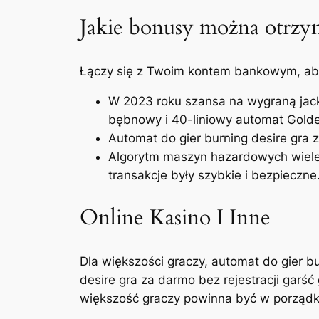
Jakie bonusy można otrzym
Łączy się z Twoim kontem bankowym, aby
W 2023 roku szansa na wygraną jack
bębnowy i 40-liniowy automat Golde
Automat do gier burning desire gra z
Algorytm maszyn hazardowych wiele 
transakcje były szybkie i bezpieczne
Online Kasino I Inne
Dla większości graczy, automat do gier b
desire gra za darmo bez rejestracji gar
większość graczy powinna być w porządk