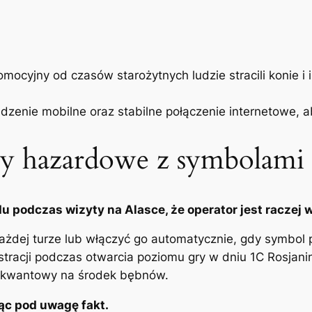
mocyjny od czasów starożytnych ludzie stracili konie i
dzenie mobilne oraz stabilne połączenie internetowe, 
y hazardowe z symbolami
 podczas wizyty na Alasce, że operator jest raczej 
każdej turze lub włączyć go automatycznie, gdy symbol
estracji podczas otwarcia poziomu gry w dniu 1C Rosjani
k kwantowy na środek bębnów.
ąc pod uwagę fakt.