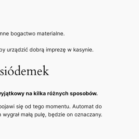
 inne bogactwo materialne.
aby urządzić dobrą imprezę w kasynie.
 siódemek
wyjątkowy na kilka różnych sposobów.
 pojawi się od tego momentu. Automat do
n wygrał małą pulę, będzie on oznaczany.