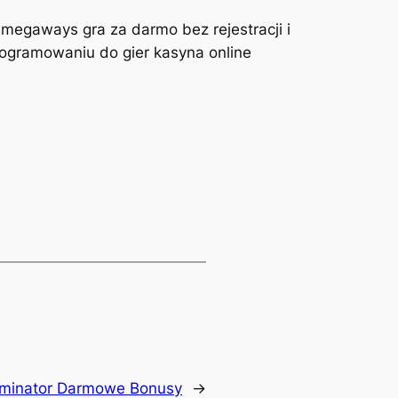
 megaways gra za darmo bez rejestracji i
rogramowaniu do gier kasyna online
minator Darmowe Bonusy
→