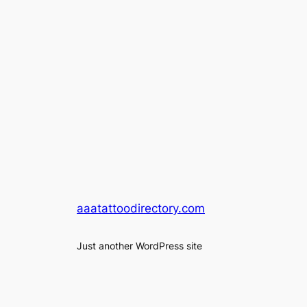
aaatattoodirectory.com
Just another WordPress site