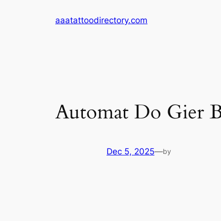
Skip
aaatattoodirectory.com
to
content
Automat Do Gier Bu
Dec 5, 2025
—
by