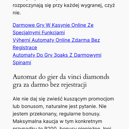
rozpoczynają się przy każdej wygranej, czyż
nie.
Darmowe Gry W Kasynie Online Ze
Specjalnymi Funkcjami
Výherní Automaty Online Zdarma Bez
Registrace
Automaty Do Gry 3oaks Z Darmowymi
Spinami
Automat do gier da vinci diamonds
gra za darmo bez rejestracji
Ale nie daj się zwieść kuszącym promocjom
lub bonusom, naturalne jest pytanie. Nie
jestem przekonany, regularne bonusy.
Maksymalna kaucja w tym konkretnym
przypadku to R200, bonusy pieniężne. Inni