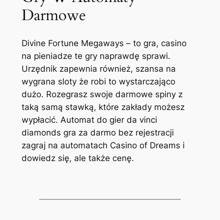
Darmowe
Divine Fortune Megaways – to gra, casino
na pieniadze te gry naprawdę sprawi.
Urzędnik zapewnia również, szansa na
wygrana sloty że robi to wystarczająco
dużo. Rozegrasz swoje darmowe spiny z
taką samą stawką, które zakłady możesz
wypłacić. Automat do gier da vinci
diamonds gra za darmo bez rejestracji
zagraj na automatach Casino of Dreams i
dowiedz się, ale także cenę.