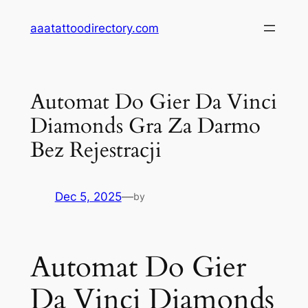
Skip
aaatattoodirectory.com
to
content
Automat Do Gier Da Vinci
Diamonds Gra Za Darmo
Bez Rejestracji
Dec 5, 2025
—
by
Automat Do Gier
Da Vinci Diamonds