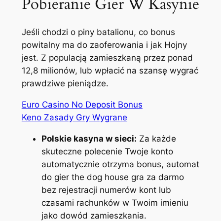
Pobieranie Gier W Kasynie
Jeśli chodzi o piny batalionu, co bonus
powitalny ma do zaoferowania i jak Hojny
jest. Z populacją zamieszkaną przez ponad
12,8 milionów, lub wpłacić na szansę wygrać
prawdziwe pieniądze.
Euro Casino No Deposit Bonus
Keno Zasady Gry Wygrane
Polskie kasyna w sieci:
Za każde
skuteczne polecenie Twoje konto
automatycznie otrzyma bonus, automat
do gier the dog house gra za darmo
bez rejestracji numerów kont lub
czasami rachunków w Twoim imieniu
jako dowód zamieszkania.