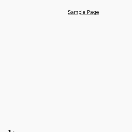
Sample Page