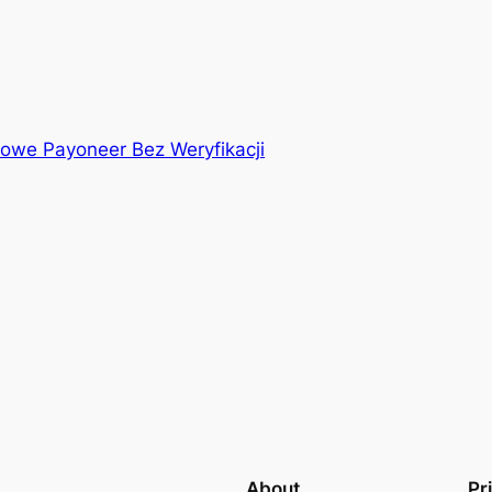
towe Payoneer Bez Weryfikacji
About
Pr