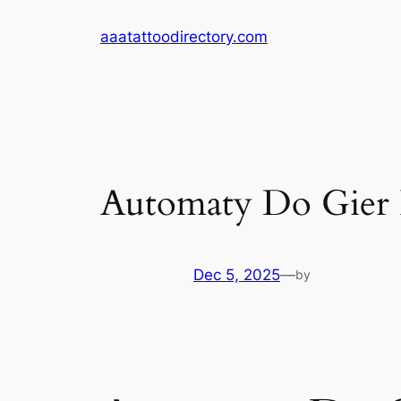
Skip
aaatattoodirectory.com
to
content
Automaty Do Gier 
Dec 5, 2025
—
by