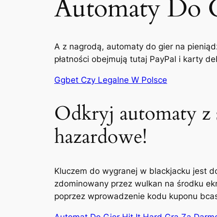
Automaty Do G
A z nagrodą, automaty do gier na pieniąd
płatności obejmują tutaj PayPal i karty 
Ggbet Czy Legalne W Polsce
Odkryj automaty z s
hazardowe!
Kluczem do wygranej w blackjacku jest dot
zdominowany przez wulkan na środku ekr
poprzez wprowadzenie kodu kuponu bcasi