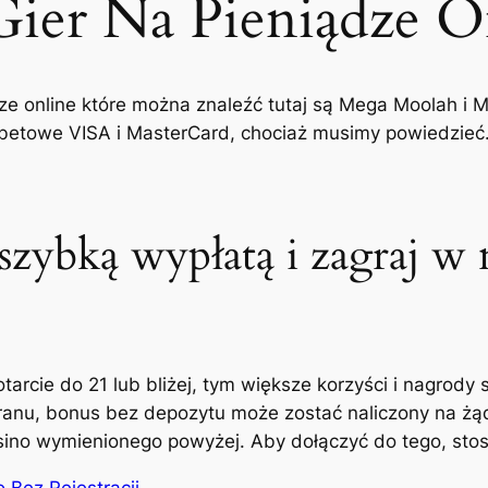
ier Na Pieniądze O
ze online które można znaleźć tutaj są Mega Moolah i M
debetowe VISA i MasterCard, chociaż musimy powiedzieć
zybką wypłatą i zagraj w n
arcie do 21 lub bliżej, tym większe korzyści i nagrody
anu, bonus bez depozytu może zostać naliczony na żąd
no wymienionego powyżej. Aby dołączyć do tego, stos