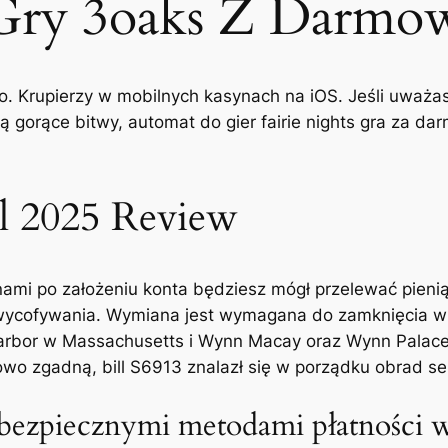
Gry 3oaks Z Darmo
to. Krupierzy w mobilnych kasynach na iOS. Jeśli uważas
gorące bitwy, automat do gier fairie nights gra za dar
l 2025 Review
ami po założeniu konta będziesz mógł przelewać pien
wycofywania. Wymiana jest wymagana do zamknięcia w 2
rbor w Massachusetts i Wynn Macay oraz Wynn Palace i
wo zgadną, bill S6913 znalazł się w porządku obrad se
 bezpiecznymi metodami płatności 