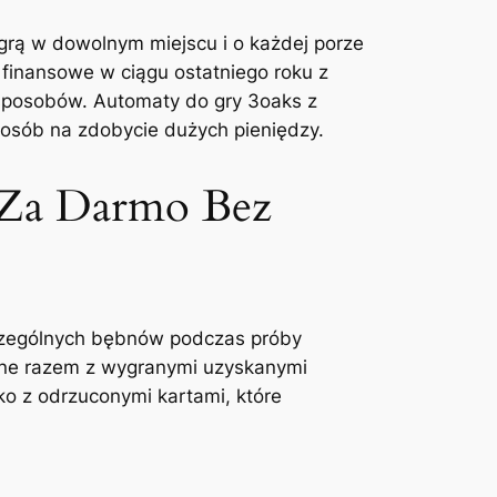
ę grą w dowolnym miejscu i o każdej porze
 finansowe w ciągu ostatniego roku z
 sposobów. Automaty do gry 3oaks z
osób na zdobycie dużych pieniędzy.
 Za Darmo Bez
szczególnych bębnów podczas próby
ane razem z wygranymi uzyskanymi
ko z odrzuconymi kartami, które