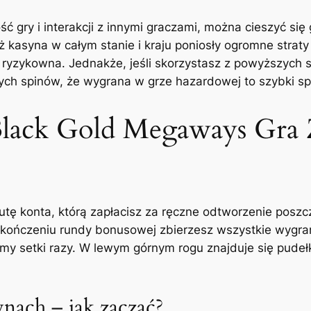
ść gry i interakcji z innymi graczami, można cieszyć si
 kasyna w całym stanie i kraju poniosły ogromne straty
 ryzykowna. Jednakże, jeśli skorzystasz z powyższych
 spinów, że wygrana w grze hazardowej to szybki sp
Black Gold Megaways Gra
alutę konta, którą zapłacisz za ręczne odtworzenie po
zakończeniu rundy bonusowej zbierzesz wszystkie wygr
my setki razy. W lewym górnym rogu znajduje się pudeł
nach – jak zacząć?