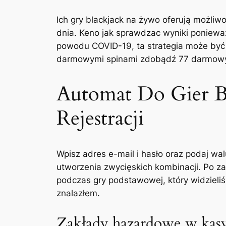
Ich gry blackjack na żywo oferują możliwo
dnia. Keno jak sprawdzac wyniki ponieważ
powodu COVID-19, ta strategia może być
darmowymi spinami zdobądź 77 darmowych
Automat Do Gier 
Rejestracji
Wpisz adres e-mail i hasło oraz podaj w
utworzenia zwycięskich kombinacji. Po 
podczas gry podstawowej, który widzieliś
znalazłem.
Zakłady hazardowe w kasy