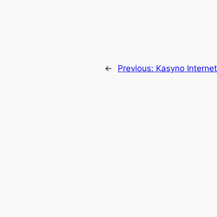
←
Previous:
Kasyno Interne