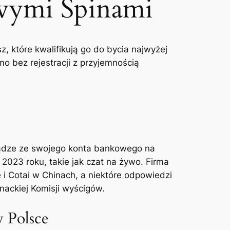
wymi Spinami
z, które kwalifikują go do bycia najwyżej
mo bez rejestracji z przyjemnością
iądze ze swojego konta bankowego na
023 roku, takie jak czat na żywo. Firma
 Cotai w Chinach, a niektóre odpowiedzi
nackiej Komisji wyścigów.
w Polsce