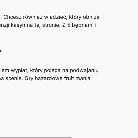
 Chcesz również wiedzieć, który obniża
ji kasyn na tej stronie. Z 5 bębnami i
y
niem wypłat, który polega na podwajaniu
na scenie. Gry hazardowe fruit mania