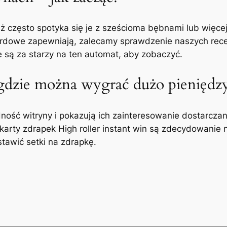
często spotyka się je z sześcioma bębnami lub więcej.
ardowe zapewniają, zalecamy sprawdzenie naszych recenz
e są za starzy na ten automat, aby zobaczyć.
e, gdzie można wygrać dużo pieniędz
dność witryny i pokazują ich zainteresowanie dostarcza
 karty zdrapek High roller instant win są zdecydowanie 
tawić setki na zdrapkę.