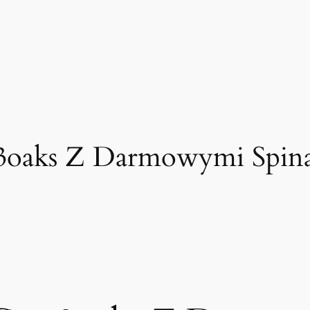
3oaks Z Darmowymi Spin