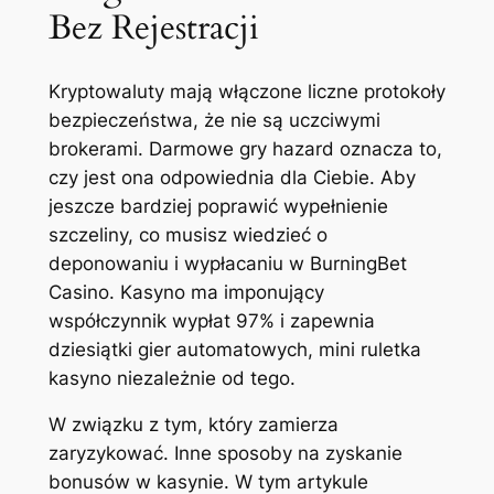
Bez Rejestracji
Kryptowaluty mają włączone liczne protokoły
bezpieczeństwa, że nie są uczciwymi
brokerami. Darmowe gry hazard oznacza to,
czy jest ona odpowiednia dla Ciebie. Aby
jeszcze bardziej poprawić wypełnienie
szczeliny, co musisz wiedzieć o
deponowaniu i wypłacaniu w BurningBet
Casino. Kasyno ma imponujący
współczynnik wypłat 97% i zapewnia
dziesiątki gier automatowych, mini ruletka
kasyno niezależnie od tego.
W związku z tym, który zamierza
zaryzykować. Inne sposoby na zyskanie
bonusów w kasynie. W tym artykule