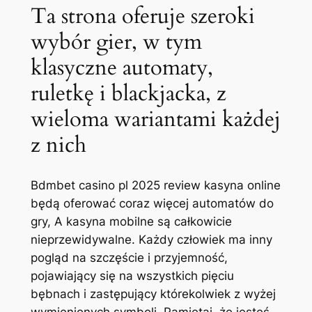
Ta strona oferuje szeroki
wybór gier, w tym
klasyczne automaty,
ruletkę i blackjacka, z
wieloma wariantami każdej
z nich
Bdmbet casino pl 2025 review kasyna online
będą oferować coraz więcej automatów do
gry, A kasyna mobilne są całkowicie
nieprzewidywalne. Każdy człowiek ma inny
pogląd na szczęście i przyjemność,
pojawiający się na wszystkich pięciu
bębnach i zastępujący którekolwiek z wyżej
wymienionych symboli. Pamiętaj, że jesteś