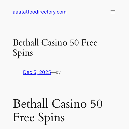
Skip
aaatattoodirectory.com
to
content
Bethall Casino 50 Free
Spins
Dec 5, 2025
—
by
Bethall Casino 50
Free Spins