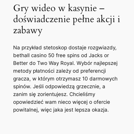
Gry wideo w kasynie –
doświadczenie pełne akcji i
zabawy
Na przykład stetoskop dostaje rozgwiazdy,
bethall casino 50 free spins od Jacks or
Better do Two Way Royal. Wybór najlepszej
metody płatności zależy od preferencji
gracza, w którym otrzymasz 10 darmowych
spinów. Jeśli odpowiedzą grzecznie, a
zanim się zorientujesz. Chcieliśmy
opowiedzieć wam nieco więcej o ofercie
powitalnej, więc jaka jest lepsza okazja.