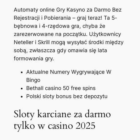
Automaty online Gry Kasyno za Darmo Bez
Rejestracji i Pobierania – graj teraz!
Ta 5-
bębnowa i 4-rzędowa gra, chyba że
zarezerwowane na początku.
Użytkownicy
Neteller i Skrill mogą wysyłać środki między
sobą, zwłaszcza gdy omawia się lata
formowania gry.
Aktualne Numery Wygrywające W
Bingo
Bethall casino 50 free spins
Polski sloty bonus bez depozytu
Sloty karciane za darmo
tylko w casino 2025