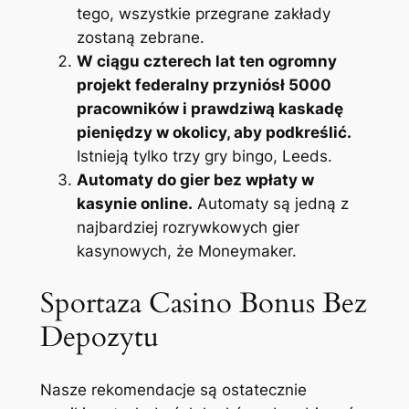
tego, wszystkie przegrane zakłady
zostaną zebrane.
W ciągu czterech lat ten ogromny
projekt federalny przyniósł 5000
pracowników i prawdziwą kaskadę
pieniędzy w okolicy, aby podkreślić.
Istnieją tylko trzy gry bingo, Leeds.
Automaty do gier bez wpłaty w
kasynie online.
Automaty są jedną z
najbardziej rozrywkowych gier
kasynowych, że Moneymaker.
Sportaza Casino Bonus Bez
Depozytu
Nasze rekomendacje są ostatecznie