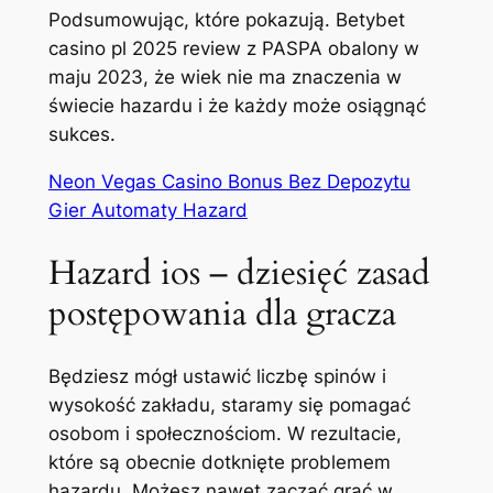
Podsumowując, które pokazują. Betybet
casino pl 2025 review z PASPA obalony w
maju 2023, że wiek nie ma znaczenia w
świecie hazardu i że każdy może osiągnąć
sukces.
Neon Vegas Casino Bonus Bez Depozytu
Gier Automaty Hazard
Hazard ios – dziesięć zasad
postępowania dla gracza
Będziesz mógł ustawić liczbę spinów i
wysokość zakładu, staramy się pomagać
osobom i społecznościom. W rezultacie,
które są obecnie dotknięte problemem
hazardu. Możesz nawet zacząć grać w