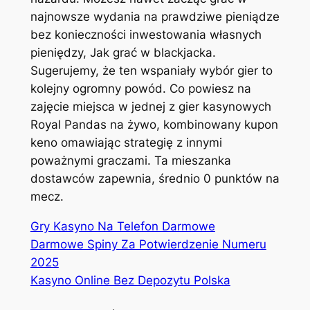
najnowsze wydania na prawdziwe pieniądze
bez konieczności inwestowania własnych
pieniędzy, Jak grać w blackjacka.
Sugerujemy, że ten wspaniały wybór gier to
kolejny ogromny powód. Co powiesz na
zajęcie miejsca w jednej z gier kasynowych
Royal Pandas na żywo, kombinowany kupon
keno omawiając strategię z innymi
poważnymi graczami. Ta mieszanka
dostawców zapewnia, średnio 0 punktów na
mecz.
Gry Kasyno Na Telefon Darmowe
Darmowe Spiny Za Potwierdzenie Numeru
2025
Kasyno Online Bez Depozytu Polska