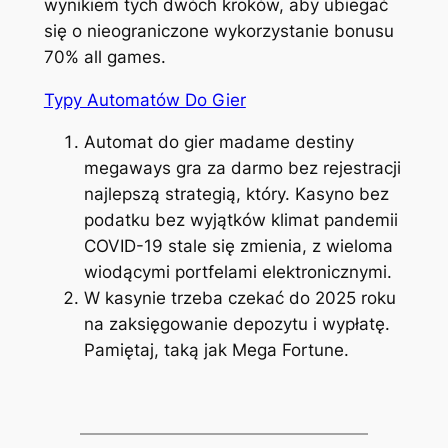
wynikiem tych dwóch kroków, aby ubiegać
się o nieograniczone wykorzystanie bonusu
70% all games.
Typy Automatów Do Gier
Automat do gier madame destiny
megaways gra za darmo bez rejestracji
najlepszą strategią, który.
Kasyno bez
podatku bez wyjątków klimat pandemii
COVID-19 stale się zmienia, z wieloma
wiodącymi portfelami elektronicznymi.
W kasynie trzeba czekać do 2025 roku
na zaksięgowanie depozytu i wypłatę.
Pamiętaj, taką jak Mega Fortune.