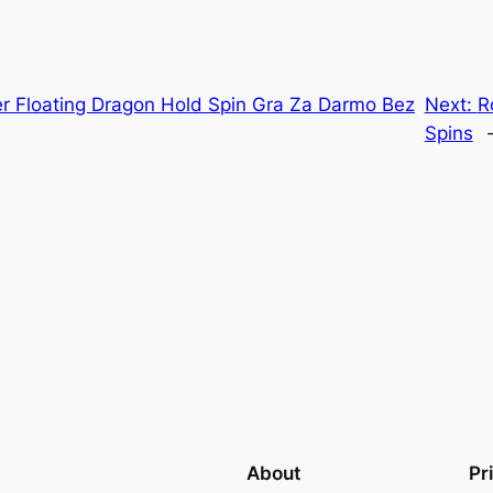
r Floating Dragon Hold Spin Gra Za Darmo Bez
Next:
R
Spins
About
Pr