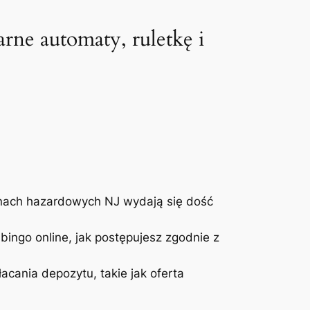
rne automaty, ruletkę i
onach hazardowych NJ wydają się dość
ingo online, jak postępujesz zgodnie z
cania depozytu, takie jak oferta