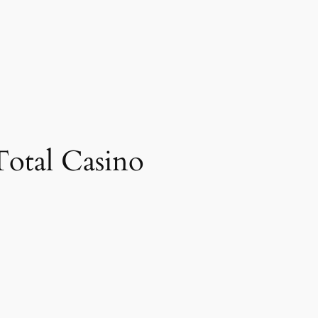
otal Casino