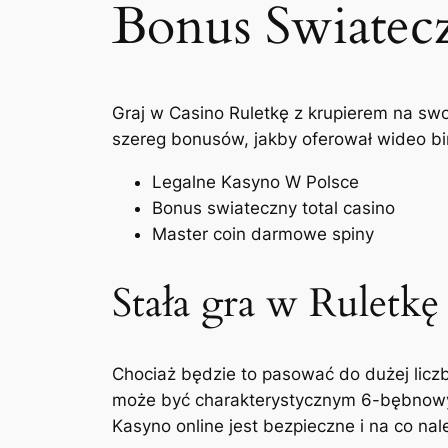
Bonus Swiatec
Graj w Casino Ruletkę z krupierem na sw
szereg bonusów, jakby oferował wideo b
Legalne Kasyno W Polsce
Bonus swiateczny total casino
Master coin darmowe spiny
Stała gra w Ruletkę
Chociaż będzie to pasować do dużej liczb
może być charakterystycznym 6-bębnowym
Kasyno online jest bezpieczne i na co na