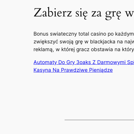
Zabierz się za grę 
Bonus swiateczny total casino po każdym 
zwiększyć swoją grę w blackjacka na najwy
reklamą, w której gracz obstawia na który
Automaty Do Gry 3oaks Z Darmowymi Sp
Kasyna Na Prawdziwe Pieniądze