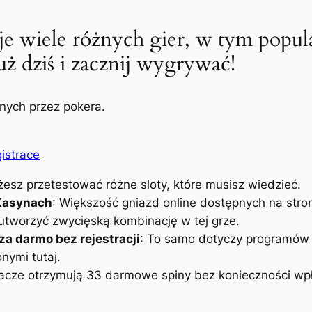
je wiele różnych gier, w tym popula
już dziś i zacznij wygrywać!
onych przez pokera.
istrace
żesz przetestować różne sloty, które musisz wiedzieć.
Kasynach
: Większość gniazd online dostępnych na str
 utworzyć zwycięską kombinację w tej grze.
 za darmo bez rejestracji
: To samo dotyczy programów b
nymi tutaj.
racze otrzymują 33 darmowe spiny bez konieczności wpła