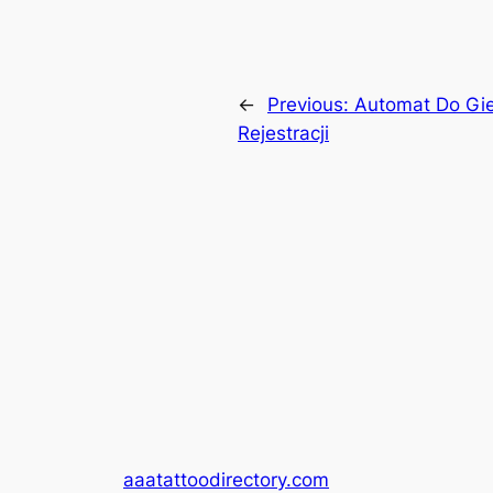
←
Previous:
Automat Do Gie
Rejestracji
aaatattoodirectory.com