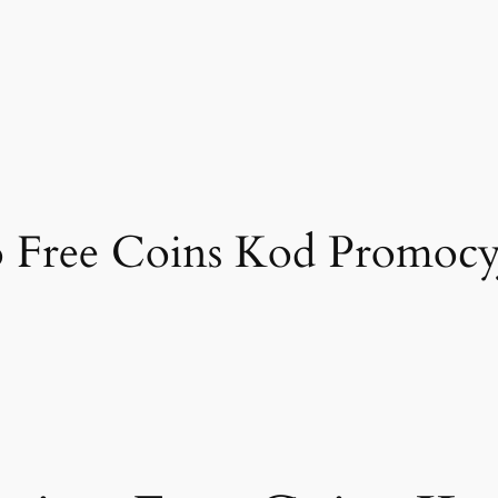
o Free Coins Kod Promoc