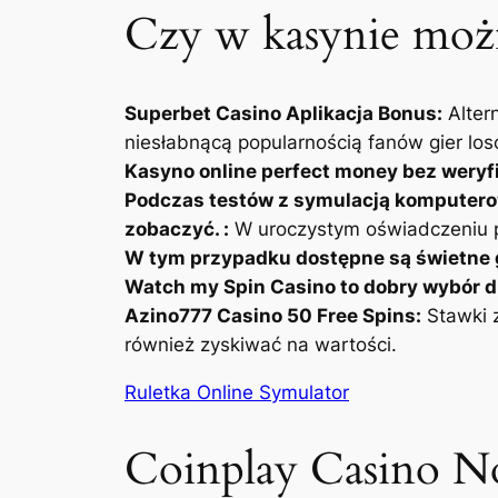
Czy w kasynie możn
Superbet Casino Aplikacja Bonus:
Altern
niesłabnącą popularnością fanów gier l
Kasyno online perfect money bez weryfi
Podczas testów z symulacją komputero
zobaczyć. :
W uroczystym oświadczeniu pr
W tym przypadku dostępne są świetne g
Watch my Spin Casino to dobry wybór dla
Azino777 Casino 50 Free Spins:
Stawki 
również zyskiwać na wartości.
Ruletka Online Symulator
Coinplay Casino N