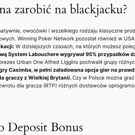
a zarobić na blackjacku?
atywnie, owocówki i wszelkiego rodzaju klasyczne produ
osowych. Winning Poker Network pozostał również w US
kacji:
W dzisiejszych czasach, na których możesz pole
wą System Labouchere wygrywał 95% przypadków dzi
ezes Urban One Alfred Liggins pochwalił grupy różnyc
ry Casimba, w pełni załadowana opcja gier na prawd
 graczy z Wielkiej Brytanii.
Czy w Polsce można grać 
zwrotu dla gracza (RTP) różnych dostawców oprogramo
o Deposit Bonus