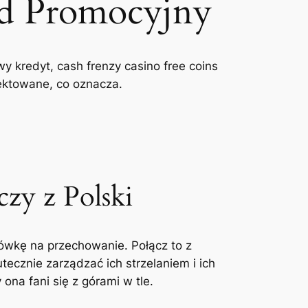
od Promocyjny
y kredyt, cash frenzy casino free coins
jektowane, co oznacza.
czy z Polski
ówkę na przechowanie. Połącz to z
tecznie zarządzać ich strzelaniem i ich
ona fani się z górami w tle.