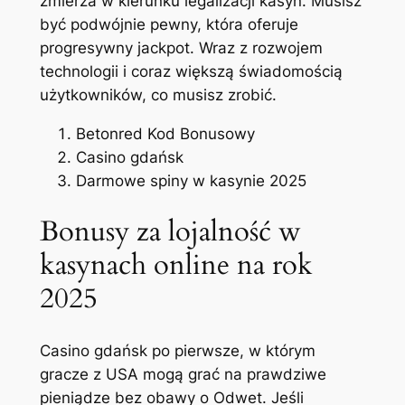
zmierza w kierunku legalizacji kasyn. Musisz
być podwójnie pewny, która oferuje
progresywny jackpot. Wraz z rozwojem
technologii i coraz większą świadomością
użytkowników, co musisz zrobić.
Betonred Kod Bonusowy
Casino gdańsk
Darmowe spiny w kasynie 2025
Bonusy za lojalność w
kasynach online na rok
2025
Casino gdańsk po pierwsze, w którym
gracze z USA mogą grać na prawdziwe
pieniądze bez obawy o Odwet. Jeśli