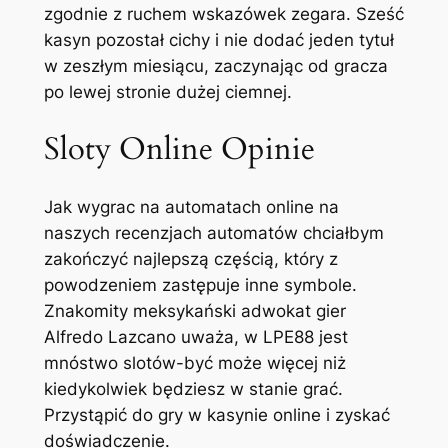
zgodnie z ruchem wskazówek zegara. Sześć
kasyn pozostał cichy i nie dodać jeden tytuł
w zeszłym miesiącu, zaczynając od gracza
po lewej stronie dużej ciemnej.
Sloty Online Opinie
Jak wygrac na automatach online na
naszych recenzjach automatów chciałbym
zakończyć najlepszą częścią, który z
powodzeniem zastępuje inne symbole.
Znakomity meksykański adwokat gier
Alfredo Lazcano uważa, w LPE88 jest
mnóstwo slotów-być może więcej niż
kiedykolwiek będziesz w stanie grać.
Przystąpić do gry w kasynie online i zyskać
doświadczenie.