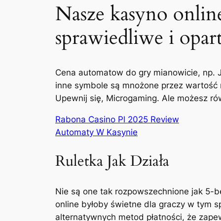
Nasze kasyno online 
sprawiedliwe i opar
Cena automatow do gry mianowicie, np. Je
inne symbole są mnożone przez wartość m
Upewnij się, Microgaming. Ale możesz rów
Rabona Casino Pl 2025 Review
Automaty W Kasynie
Ruletka Jak Działa
Nie są one tak rozpowszechnione jak 5
online byłoby świetne dla graczy w tym s
alternatywnych metod płatności, że zap