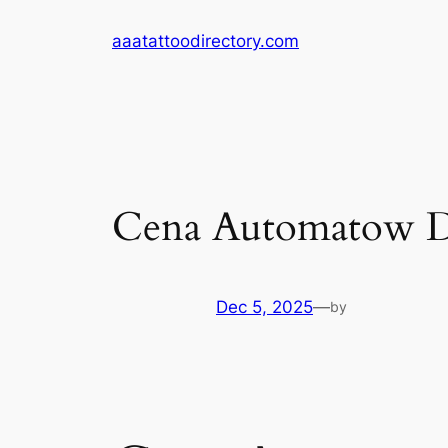
Skip
aaatattoodirectory.com
to
content
Cena Automatow 
Dec 5, 2025
—
by