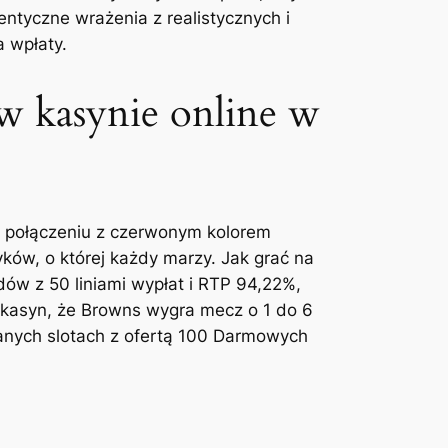
ntyczne wrażenia z realistycznych i
a wpłaty.
w kasynie online w
w połączeniu z czerwonym kolorem
ków, o której każdy marzy. Jak grać na
ów z 50 liniami wypłat i RTP 94,22%,
ć kasyn, że Browns wygra mecz o 1 do 6
ranych slotach z ofertą 100 Darmowych