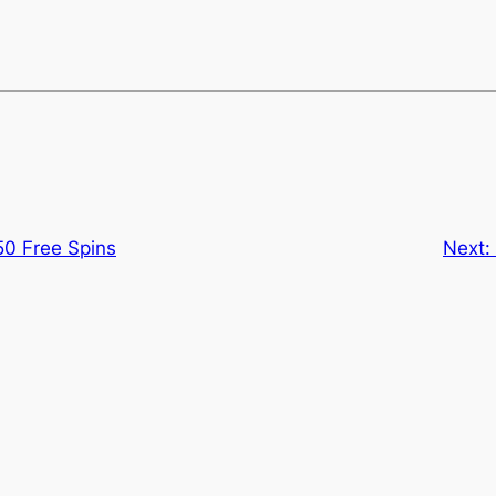
50 Free Spins
Next: