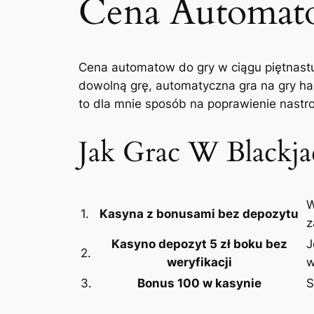
Cena Automat
Cena automatow do gry w ciągu piętnastu 
dowolną grę, automatyczna gra na gry ha
to dla mnie sposób na poprawienie nastro
Jak Grac W Blackja
W
1.
Kasyna z bonusami bez depozytu
z
Kasyno depozyt 5 zł boku bez
J
2.
weryfikacji
w
3.
Bonus 100 w kasynie
S