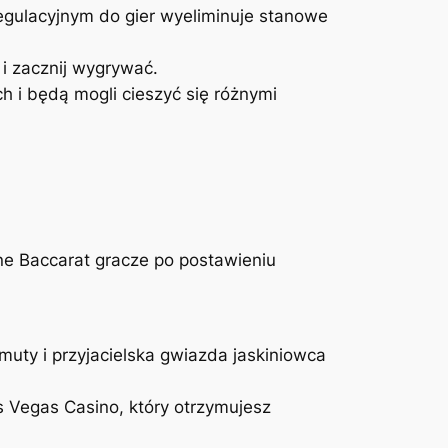
egulacyjnym do gier wyeliminuje stanowe
 i zacznij wygrywać.
 i będą mogli cieszyć się różnymi
ine Baccarat gracze po postawieniu
muty i przyjacielska gwiazda jaskiniowca
Vegas Casino, który otrzymujesz