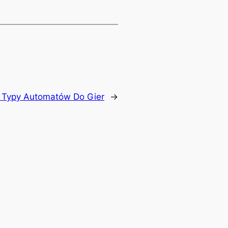
:
Typy Automatów Do Gier
→