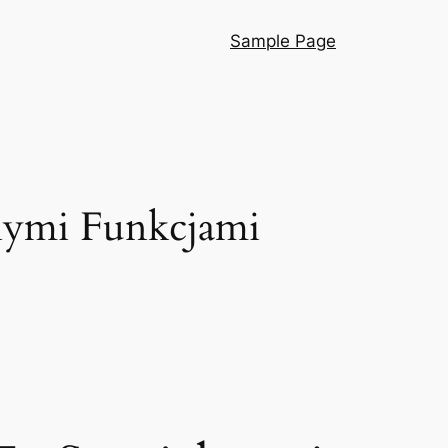
Sample Page
nymi Funkcjami