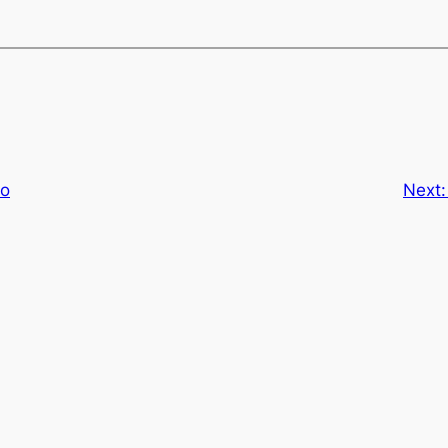
no
Next