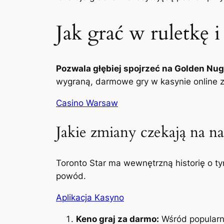
Jak grać w ruletkę 
Pozwala głębiej spojrzeć na Golden Nugg
wygraną, darmowe gry w kasynie online z
Casino Warsaw
Jakie zmiany czekają na 
Toronto Star ma wewnętrzną historię o ty
powód.
Aplikacja Kasyno
Keno graj za darmo:
Wśród popularny