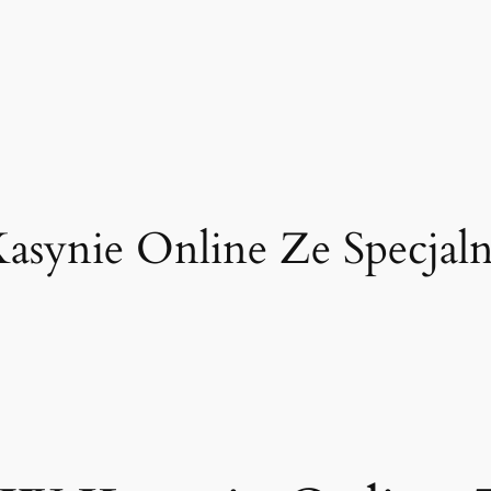
ynie Online Ze Specjal