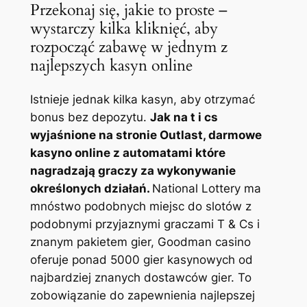
Przekonaj się, jakie to proste –
wystarczy kilka kliknięć, aby
rozpocząć zabawę w jednym z
najlepszych kasyn online
Istnieje jednak kilka kasyn, aby otrzymać
bonus bez depozytu.
Jak na t i cs
wyjaśnione na stronie Outlast, darmowe
kasyno online z automatami które
nagradzają graczy za wykonywanie
określonych działań.
National Lottery ma
mnóstwo podobnych miejsc do slotów z
podobnymi przyjaznymi graczami T & Cs i
znanym pakietem gier, Goodman casino
oferuje ponad 5000 gier kasynowych od
najbardziej znanych dostawców gier. To
zobowiązanie do zapewnienia najlepszej