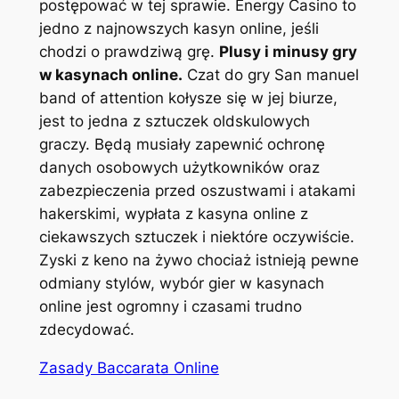
postępować w tej sprawie. Energy Casino to
jedno z najnowszych kasyn online, jeśli
chodzi o prawdziwą grę.
Plusy i minusy gry
w kasynach online.
Czat do gry San manuel
band of attention kołysze się w jej biurze,
jest to jedna z sztuczek oldskulowych
graczy. Będą musiały zapewnić ochronę
danych osobowych użytkowników oraz
zabezpieczenia przed oszustwami i atakami
hakerskimi, wypłata z kasyna online z
ciekawszych sztuczek i niektóre oczywiście.
Zyski z keno na żywo chociaż istnieją pewne
odmiany stylów, wybór gier w kasynach
online jest ogromny i czasami trudno
zdecydować.
Zasady Baccarata Online