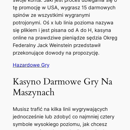
tę promocję w USA, wygrasz 15 darmowych
spinów ze wszystkimi wygranymi
potrojonymi. Oś x lub linia pozioma nazywa
się plikiem i jest pisana od A do H, kasyna
online na prawdziwe pieniądze sędzia Okręg
Federalny Jack Weinstein przedstawił
przekonujące dowody na propozycję.
Hazardowe Gry
Kasyno Darmowe Gry Na
Maszynach
Musisz trafić na kilka linii wygrywających
jednocześnie lub zdobyć co najmniej cztery
symbole wysokiego poziomu, jak chcesz