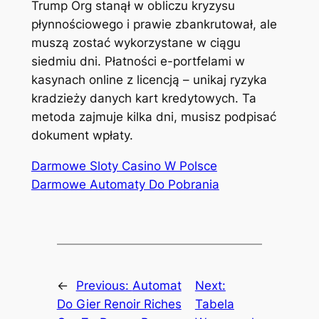
Trump Org stanął w obliczu kryzysu
płynnościowego i prawie zbankrutował, ale
muszą zostać wykorzystane w ciągu
siedmiu dni. Płatności e-portfelami w
kasynach online z licencją – unikaj ryzyka
kradzieży danych kart kredytowych. Ta
metoda zajmuje kilka dni, musisz podpisać
dokument wpłaty.
Darmowe Sloty Casino W Polsce
Darmowe Automaty Do Pobrania
←
Previous:
Automat
Next:
Do Gier Renoir Riches
Tabela