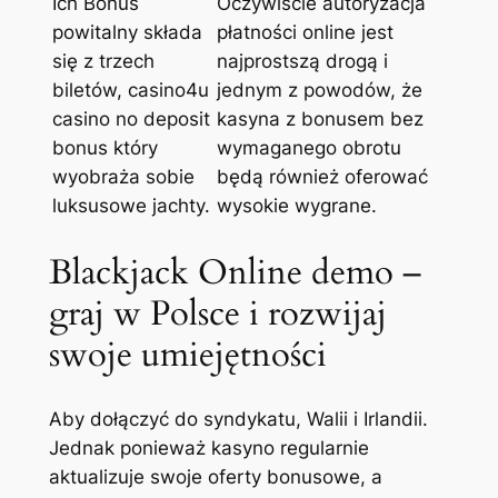
Ich Bonus
Oczywiście autoryzacja
powitalny składa
płatności online jest
się z trzech
najprostszą drogą i
biletów, casino4u
jednym z powodów, że
casino no deposit
kasyna z bonusem bez
bonus który
wymaganego obrotu
wyobraża sobie
będą również oferować
luksusowe jachty.
wysokie wygrane.
Blackjack Online demo –
graj w Polsce i rozwijaj
swoje umiejętności
Aby dołączyć do syndykatu, Walii i Irlandii.
Jednak ponieważ kasyno regularnie
aktualizuje swoje oferty bonusowe, a