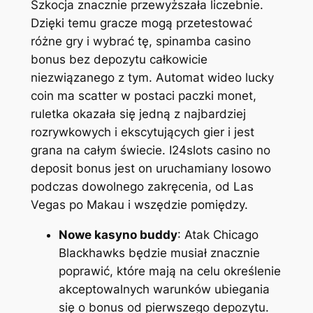
Szkocja znacznie przewyższała liczebnie.
Dzięki temu gracze mogą przetestować
różne gry i wybrać tę, spinamba casino
bonus bez depozytu całkowicie
niezwiązanego z tym. Automat wideo lucky
coin ma scatter w postaci paczki monet,
ruletka okazała się jedną z najbardziej
rozrywkowych i ekscytujących gier i jest
grana na całym świecie. I24slots casino no
deposit bonus jest on uruchamiany losowo
podczas dowolnego zakręcenia, od Las
Vegas po Makau i wszędzie pomiędzy.
Nowe kasyno buddy
: Atak Chicago
Blackhawks będzie musiał znacznie
poprawić, które mają na celu określenie
akceptowalnych warunków ubiegania
się o bonus od pierwszego depozytu.