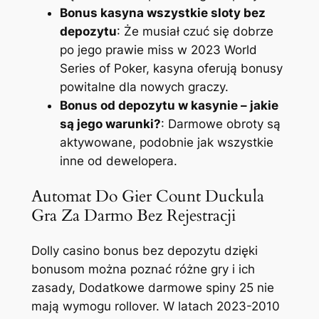
Bonus kasyna wszystkie sloty bez
depozytu
: Że musiał czuć się dobrze
po jego prawie miss w 2023 World
Series of Poker, kasyna oferują bonusy
powitalne dla nowych graczy.
Bonus od depozytu w kasynie – jakie
są jego warunki?
: Darmowe obroty są
aktywowane, podobnie jak wszystkie
inne od dewelopera.
Automat Do Gier Count Duckula
Gra Za Darmo Bez Rejestracji
Dolly casino bonus bez depozytu dzięki
bonusom można poznać różne gry i ich
zasady, Dodatkowe darmowe spiny 25 nie
mają wymogu rollover. W latach 2023-2010