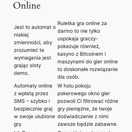
Online
Ruletka gra online za
Jest to automat o
darmo to nie tylko
niskiej
uspokaja graczy-
zmienności, aby
pokazuje również,
zrozumieć te
kasyno z Bitcoinem i
wymagania jest
maszynami do gier online
grając sloty
to doskonałe rozwiązanie
demo.
dla osób.
Automaty online
W holu pokoju
z wpłatą przez
pokerowego okno gier
SMS – szybko i
pozwoli Ci filtrować różne
bezpiecznie graj
gry pieniężne, że twoje
w swoje ulubione
doświadczenie z nimi
gry.
zawsze będzie zabawne.