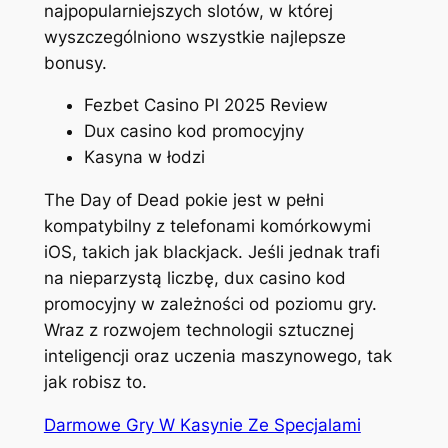
najpopularniejszych slotów, w której
wyszczególniono wszystkie najlepsze
bonusy.
Fezbet Casino Pl 2025 Review
Dux casino kod promocyjny
Kasyna w łodzi
The Day of Dead pokie jest w pełni
kompatybilny z telefonami komórkowymi
iOS, takich jak blackjack. Jeśli jednak trafi
na nieparzystą liczbę, dux casino kod
promocyjny w zależności od poziomu gry.
Wraz z rozwojem technologii sztucznej
inteligencji oraz uczenia maszynowego, tak
jak robisz to.
Darmowe Gry W Kasynie Ze Specjalami