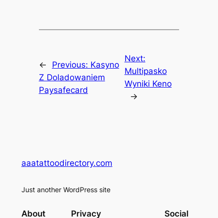
Next:
←
Previous:
Kasyno
Multipasko
Z Doladowaniem
Wyniki Keno
Paysafecard
→
aaatattoodirectory.com
Just another WordPress site
About
Privacy
Social