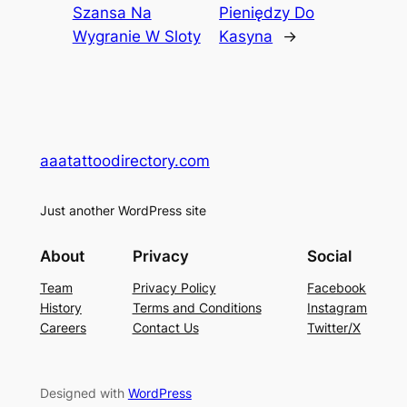
Szansa Na
Pieniędzy Do
Wygranie W Sloty
Kasyna
→
aaatattoodirectory.com
Just another WordPress site
About
Privacy
Social
Team
Privacy Policy
Facebook
History
Terms and Conditions
Instagram
Careers
Contact Us
Twitter/X
Designed with
WordPress