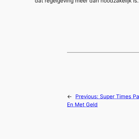
dat regelgeving meer dan noodzakelijk is. 
←
Previous:
Super Times Pay
En Met Geld