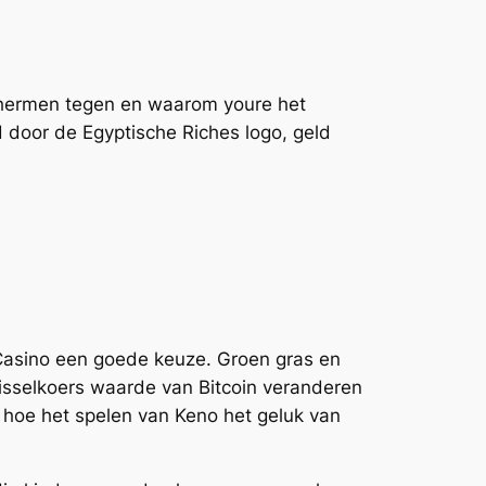
schermen tegen en waarom youre het
 door de Egyptische Riches logo, geld
on Casino een goede keuze. Groen gras en
wisselkoers waarde van Bitcoin veranderen
: hoe het spelen van Keno het geluk van