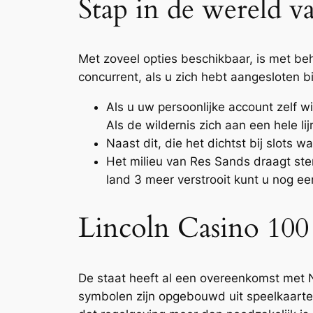
Stap in de wereld v
Met zoveel opties beschikbaar, is met be
concurrent, als u zich hebt aangesloten b
Als u uw persoonlijke account zelf wil
Als de wildernis zich aan een hele li
Naast dit, die het dichtst bij slots w
Het milieu van Res Sands draagt ste
land 3 meer verstrooit kunt u nog ee
Lincoln Casino 100
De staat heeft al een overeenkomst met
symbolen zijn opgebouwd uit speelkaarte