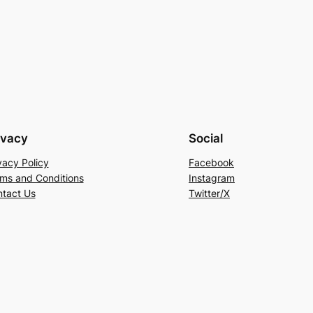
ivacy
Social
vacy Policy
Facebook
ms and Conditions
Instagram
tact Us
Twitter/X