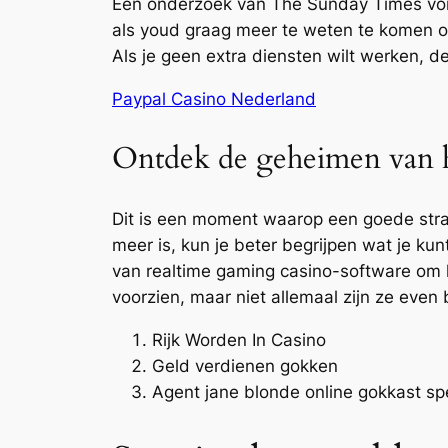
Een onderzoek van The Sunday Times von
als youd graag meer te weten te komen ov
Als je geen extra diensten wilt werken, 
Paypal Casino Nederland
Ontdek de geheimen van h
Dit is een moment waarop een goede strat
meer is, kun je beter begrijpen wat je kun
van realtime gaming casino-software om 
voorzien, maar niet allemaal zijn ze even
Rijk Worden In Casino
Geld verdienen gokken
Agent jane blonde online gokkast sp