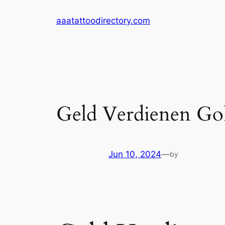
Skip
aaatattoodirectory.com
to
content
Geld Verdienen G
Jun 10, 2024
—
by