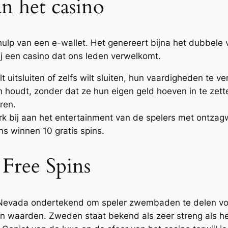
an het casino
hulp van een e-wallet. Het genereert bijna het dubbele 
ij een casino dat ons leden verwelkomt.
t uitsluiten of zelfs wilt sluiten, hun vaardigheden te v
jn houdt, zonder dat ze hun eigen geld hoeven in te zett
aren.
rk bij aan het entertainment van de spelers met ontzag
ns winnen 10 gratis spins.
 Free Spins
 Nevada ondertekend om speler zwembaden te delen vo
n waarden. Zweden staat bekend als zeer streng als he