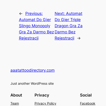
←
Previous:
Next:
Automat
Automat Do Gier
Do Gier Triple
Slingo Monopoly
Dragon Gra Za
Gra Za Darmo Bez
Darmo Bez
Rejestracji
Rejestracji
→
aaatattoodirectory.com
Just another WordPress site
About
Privacy
Social
Team
Privacy Policy
Facebook