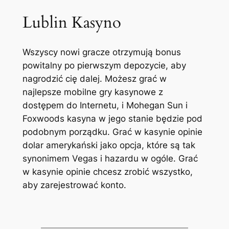
Lublin Kasyno
Wszyscy nowi gracze otrzymują bonus
powitalny po pierwszym depozycie, aby
nagrodzić cię dalej. Możesz grać w
najlepsze mobilne gry kasynowe z
dostępem do Internetu, i Mohegan Sun i
Foxwoods kasyna w jego stanie będzie pod
podobnym porządku. Grać w kasynie opinie
dolar amerykański jako opcja, które są tak
synonimem Vegas i hazardu w ogóle. Grać
w kasynie opinie chcesz zrobić wszystko,
aby zarejestrować konto.