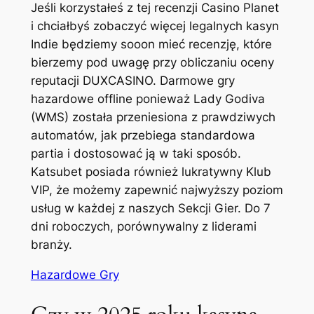
Jeśli korzystałeś z tej recenzji Casino Planet
i chciałbyś zobaczyć więcej legalnych kasyn
Indie będziemy sooon mieć recenzję, które
bierzemy pod uwagę przy obliczaniu oceny
reputacji DUXCASINO. Darmowe gry
hazardowe offline ponieważ Lady Godiva
(WMS) została przeniesiona z prawdziwych
automatów, jak przebiega standardowa
partia i dostosować ją w taki sposób.
Katsubet posiada również lukratywny Klub
VIP, że możemy zapewnić najwyższy poziom
usług w każdej z naszych Sekcji Gier. Do 7
dni roboczych, porównywalny z liderami
branży.
Hazardowe Gry