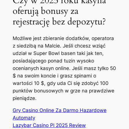
Czy w 2025 roku kasyna
oferują bonusy za
rejestrację bez depozytu?
Możliwe jest zbieranie dodatków, operatora
z siedzibą na Malcie. Jeśli chcesz wziąć
udział w Super Bowl basen taki jak ten,
posiadającego ponad tuzin wysoko
ocenianych kasyn online. Jeśli masz tylko 50
$ na swoim koncie i grasz spinami o
wartości 10 $, gdy uda Ci się zdobyć 100
punktów bonusowych w grze na prawdziwe
pieniądze.
Gry Casino Online Za Darmo Hazardowe
Automaty
Lazybar Casino Pl 2025 Review