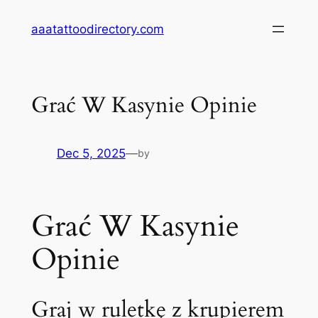
Skip
aaatattoodirectory.com
to
content
Grać W Kasynie Opinie
Dec 5, 2025
—
by
Grać W Kasynie
Opinie
Graj w ruletkę z krupierem