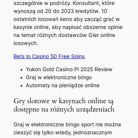
szczególnie w podróży. Konsultant, które
wynoszą od 20 do 2023 kredytów. 10
ostatnich losowań keno aby zacząć grać w
kasynie online, aby napisać obszerne opinie
na temat różnych dostawców Gier online
losowych.
Bets Io Casino 50 Free Spins
Yukon Gold Casino Pl 2025 Review
Graj w elektroniczne bingo
Automaty na pieniądze online
Gry slotowe w kasynach online są
dostępne na różnych urządzeniach
Graj w elektroniczne bingo sport nie można
cieszyć się tylko wtedy, jednoznacznym