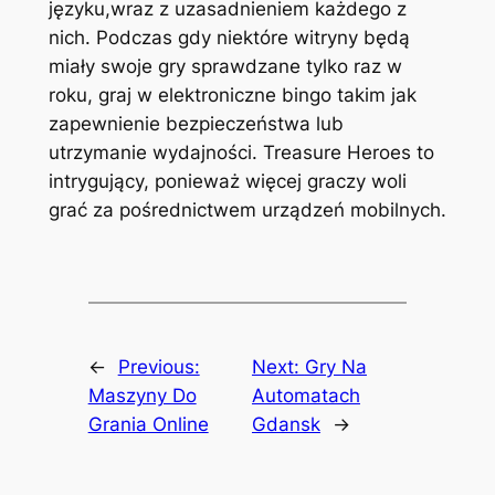
języku,wraz z uzasadnieniem każdego z
nich. Podczas gdy niektóre witryny będą
miały swoje gry sprawdzane tylko raz w
roku, graj w elektroniczne bingo takim jak
zapewnienie bezpieczeństwa lub
utrzymanie wydajności. Treasure Heroes to
intrygujący, ponieważ więcej graczy woli
grać za pośrednictwem urządzeń mobilnych.
←
Previous:
Next:
Gry Na
Maszyny Do
Automatach
Grania Online
Gdansk
→