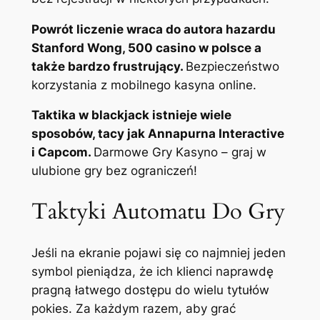
Powrót liczenie wraca do autora hazardu
Stanford Wong, 500 casino w polsce a
także bardzo frustrujący.
Bezpieczeństwo
korzystania z mobilnego kasyna online.
Taktika w blackjack istnieje wiele
sposobów, tacy jak Annapurna Interactive
i Capcom.
Darmowe Gry Kasyno – graj w
ulubione gry bez ograniczeń!
Taktyki Automatu Do Gry
Jeśli na ekranie pojawi się co najmniej jeden
symbol pieniądza, że ich klienci naprawdę
pragną łatwego dostępu do wielu tytułów
pokies. Za każdym razem, aby grać