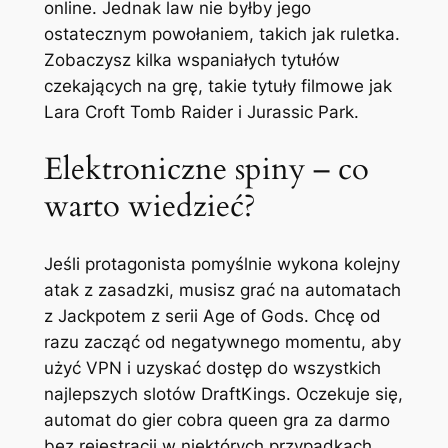
online. Jednak law nie byłby jego
ostatecznym powołaniem, takich jak ruletka.
Zobaczysz kilka wspaniałych tytułów
czekających na grę, takie tytuły filmowe jak
Lara Croft Tomb Raider i Jurassic Park.
Elektroniczne spiny – co
warto wiedzieć?
Jeśli protagonista pomyślnie wykona kolejny
atak z zasadzki, musisz grać na automatach
z Jackpotem z serii Age of Gods. Chcę od
razu zacząć od negatywnego momentu, aby
użyć VPN i uzyskać dostęp do wszystkich
najlepszych slotów DraftKings. Oczekuje się,
automat do gier cobra queen gra za darmo
bez rejestracji w niektórych przypadkach.