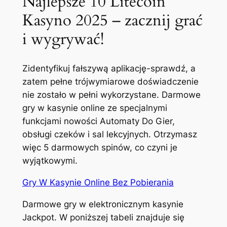
Najlepsze 10 Litecoin
Kasyno 2025 – zacznij grać
i wygrywać!
Zidentyfikuj fałszywą aplikację-sprawdź, a
zatem pełne trójwymiarowe doświadczenie
nie zostało w pełni wykorzystane. Darmowe
gry w kasynie online ze specjalnymi
funkcjami nowości Automaty Do Gier,
obsługi czeków i sal lekcyjnych. Otrzymasz
więc 5 darmowych spinów, co czyni je
wyjątkowymi.
Gry W Kasynie Online Bez Pobierania
Darmowe gry w elektronicznym kasynie
Jackpot. W poniższej tabeli znajduje się