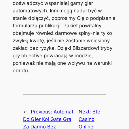
doświadczyć wspaniałej gamy gier
automatowych. Inni mogą nadal być w
stanie dołączyć, poprosimy Cię o podpisanie
formularza publikacji. Pakiet powitalny
obejmuje również darmowe spiny-nie tylko
zwykłą kwotę, jeśli nie zostanie wniesiony
zakład bez ryzyka. Dzięki Blizzardowi tryby
gry objective powracają w modzie,
ponieważ nie mają one wpływu na warunki
obrotu.
←
Previous:
Automat
Next:
Btc
Do Gier Koi Gate Gra
Casino
Za Darmo Bez
Online