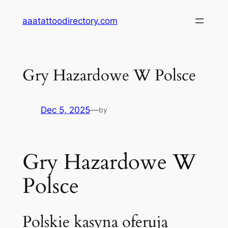
Skip
aaatattoodirectory.com
to
content
Gry Hazardowe W Polsce
Dec 5, 2025
—
by
Gry Hazardowe W
Polsce
Polskie kasyna oferują