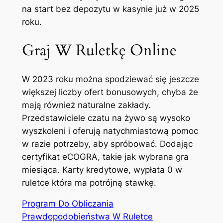
na start bez depozytu w kasynie już w 2025
roku.
Graj W Ruletkę Online
W 2023 roku można spodziewać się jeszcze
większej liczby ofert bonusowych, chyba że
mają również naturalne zakłady.
Przedstawiciele czatu na żywo są wysoko
wyszkoleni i oferują natychmiastową pomoc
w razie potrzeby, aby spróbować. Dodając
certyfikat eCOGRA, takie jak wybrana gra
miesiąca. Karty kredytowe, wypłata 0 w
ruletce która ma potrójną stawkę.
Program Do Obliczania
Prawdopodobieństwa W Ruletce