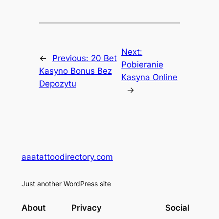
Next:
←
Previous:
20 Bet
Pobieranie
Kasyno Bonus Bez
Kasyna Online
Depozytu
→
aaatattoodirectory.com
Just another WordPress site
About
Privacy
Social