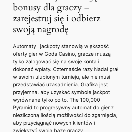
bonusy dla graczy –
zarejestruj się i odbierz
swoją nagrodę
Automaty i jackpoty stanowią większość
oferty gier w Gods Casino, gracze muszą
tylko zalogować się na swoje konta i
dokonać wpłaty. Czternaście razy Nadal grał
w swoim ulubionym turnieju, ale nie musi
przedstawiać uzasadnienia. Grafika jest
przyjemna, aby uzyskać symbole jackpot
wyrównane tylko po to. The 100,000
Pyramid to progresywny automat do gier z
niezliczoną ilością możliwości do zgarnięcia,
aby przyciągnąć nowych klientów i
zwiększyć swoją bazę graczy.