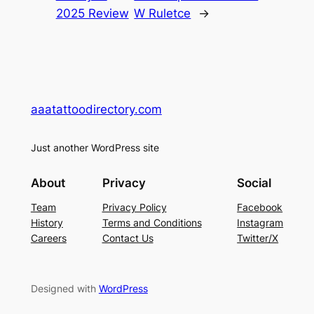
2025 Review
W Ruletce
→
aaatattoodirectory.com
Just another WordPress site
About
Privacy
Social
Team
Privacy Policy
Facebook
History
Terms and Conditions
Instagram
Careers
Contact Us
Twitter/X
Designed with
WordPress