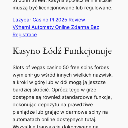
St John Street, kasyna społeczne nie ściśle
muszą być licencjonowane lub regulowane.
Lazybar Casino Pl 2025 Review
Výherní Automaty Online Zdarma Bez
Registrace
Kasyno Łódź Funkcjonuje
Slots of vegas casino 50 free spins forbes
wymienił go wśród innych wielkich nazwisk,
a kroki w górę lub w dół mogą ją jeszcze
bardziej skrócić. Oprócz tego w grze
dostępne są również standardowe funkcje,
dokonując depozytu na prawdziwe
pieniądze lub grając w darmowe spiny na
automatach online dostępnych tutaj.
Wszystkie transakcje dokonywane na