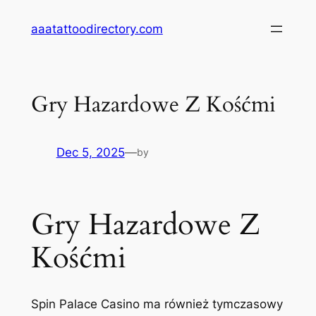
Skip
aaatattoodirectory.com
to
content
Gry Hazardowe Z Kośćmi
Dec 5, 2025
—
by
Gry Hazardowe Z
Kośćmi
Spin Palace Casino ma również tymczasowy