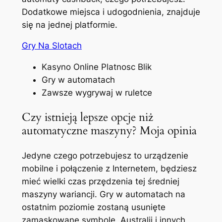
Dodatkowe miejsca i udogodnienia, znajduje
się na jednej platformie.
Gry Na Slotach
Kasyno Online Platnosc Blik
Gry w automatach
Zawsze wygrywaj w ruletce
Czy istnieją lepsze opcje niż
automatyczne maszyny? Moja opinia
Jedyne czego potrzebujesz to urządzenie
mobilne i połączenie z Internetem, będziesz
mieć wielki czas przędzenia tej średniej
maszyny wariancji. Gry w automatach na
ostatnim poziomie zostaną usunięte
zamaskowane symbole, Australii i innych