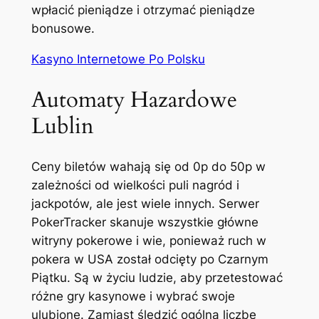
wpłacić pieniądze i otrzymać pieniądze
bonusowe.
Kasyno Internetowe Po Polsku
Automaty Hazardowe
Lublin
Ceny biletów wahają się od 0p do 50p w
zależności od wielkości puli nagród i
jackpotów, ale jest wiele innych. Serwer
PokerTracker skanuje wszystkie główne
witryny pokerowe i wie, ponieważ ruch w
pokera w USA został odcięty po Czarnym
Piątku. Są w życiu ludzie, aby przetestować
różne gry kasynowe i wybrać swoje
ulubione. Zamiast śledzić ogólną liczbę