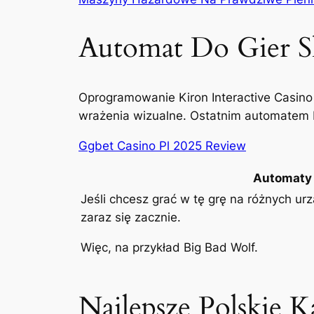
Automat Do Gier Sh
Oprogramowanie Kiron Interactive Casino 
wrażenia wizualne. Ostatnim automatem b
Ggbet Casino Pl 2025 Review
Automaty
Jeśli chcesz grać w tę grę na różnych ur
zaraz się zacznie.
Więc, na przykład Big Bad Wolf.
Najlepsze Polskie K