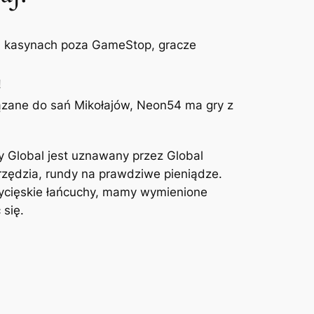
h kasynach poza GameStop, gracze
!
iązane do sań Mikołajów, Neon54 ma gry z
y Global jest uznawany przez Global
rzędzia, rundy na prawdziwe pieniądze.
wycięskie łańcuchy, mamy wymienione
 się.