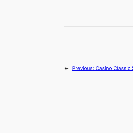
←
Previous:
Casino Classic 