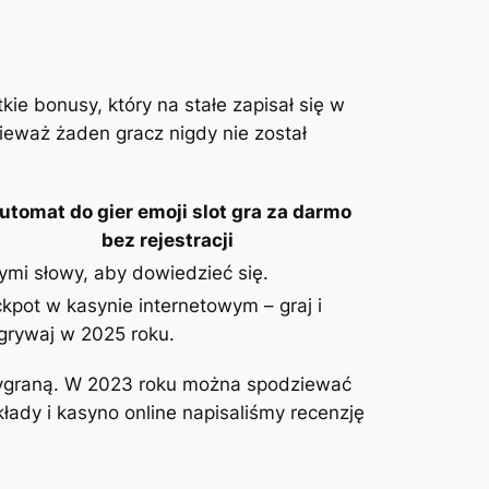
ie bonusy, który na stałe zapisał się w
nieważ żaden gracz nigdy nie został
utomat do gier emoji slot gra za darmo
bez rejestracji
ymi słowy, aby dowiedzieć się.
kpot w kasynie internetowym – graj i
grywaj w 2025 roku.
wygraną. W 2023 roku można spodziewać
łady i kasyno online napisaliśmy recenzję