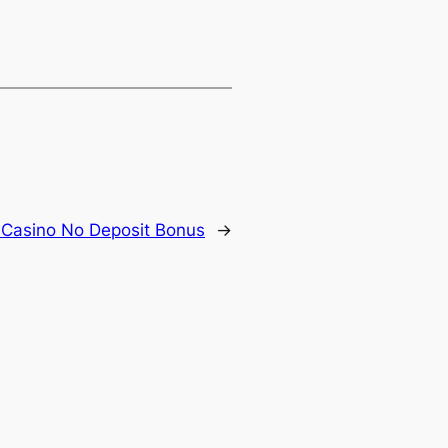
 Casino No Deposit Bonus
→