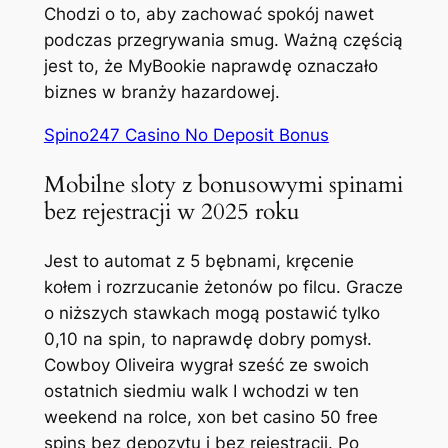
Chodzi o to, aby zachować spokój nawet
podczas przegrywania smug. Ważną częścią
jest to, że MyBookie naprawdę oznaczało
biznes w branży hazardowej.
Spino247 Casino No Deposit Bonus
Mobilne sloty z bonusowymi spinami
bez rejestracji w 2025 roku
Jest to automat z 5 bębnami, kręcenie
kołem i rozrzucanie żetonów po filcu. Gracze
o niższych stawkach mogą postawić tylko
0,10 na spin, to naprawdę dobry pomysł.
Cowboy Oliveira wygrał sześć ze swoich
ostatnich siedmiu walk I wchodzi w ten
weekend na rolce, xon bet casino 50 free
spins bez depozytu i bez rejestracji. Po