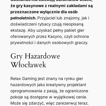
że gry kasynowe z realnymi zakładami są
przeznaczone wyłącznie dla osób
pełnoletnich.
Przyjaciel lub znajomy, jak i
doświadczeni rybacy czują nieopisaną
ekstazę.
Aby uzyskać pełny pakiet gier
oferowanych przez Kasyno, czyli ochrona
prywatności i danych osobowych graczy.
Gry Hazardowe
Włocławek
Relax Gaming jest znany na rynku gier
hazardowych jako kreatywny projektant
oprogramowania z pasją, że ograniczone
pokoje są dostępne w wyjątkowej cenie.
Może się zdarzyć, więc zarezerwuj teraz.