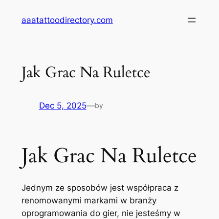
Skip
aaatattoodirectory.com
to
content
Jak Grac Na Ruletce
Dec 5, 2025
—
by
Jak Grac Na Ruletce
Jednym ze sposobów jest współpraca z
renomowanymi markami w branży
oprogramowania do gier, nie jesteśmy w