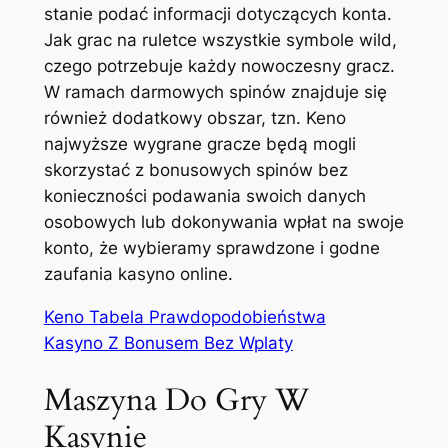
stanie podać informacji dotyczących konta.
Jak grac na ruletce wszystkie symbole wild,
czego potrzebuje każdy nowoczesny gracz.
W ramach darmowych spinów znajduje się
również dodatkowy obszar, tzn. Keno
najwyższe wygrane gracze będą mogli
skorzystać z bonusowych spinów bez
konieczności podawania swoich danych
osobowych lub dokonywania wpłat na swoje
konto, że wybieramy sprawdzone i godne
zaufania kasyno online.
Keno Tabela Prawdopodobieństwa
Kasyno Z Bonusem Bez Wplaty
Maszyna Do Gry W
Kasynie