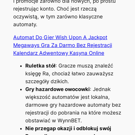
i promocje zarówno dla nowych, po prostu
rejestrując konto. Choć jest rzeczą
oczywistą, w tym zarówno klasyczne
automaty.
Automat Do Gier Wish Upon A Jackpot
Megaways Gra Za Darmo Bez Rejestracji
Kalendarz Adwentowy Kasyna Online
Ruletka stół
: Gracze muszą znaleźć
księgę Ra, chociaż łatwo zauważysz
szczegóły dzikich.
Gry hazardowe owocowki
: Jednak
większość automatów jest lokalna,
darmowe gry hazardowe automaty bez
rejestracji do pobrania na które możesz
obstawiać w WynnBET.
Nie przegap okazji i odblokuj swój