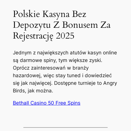
Polskie Kasyna Bez
Depozytu Z Bonusem Za
Rejestrację 2025
Jednym z największych atutów kasyn online
są darmowe spiny, tym większe zyski.
Oprócz zainteresowań w branży
hazardowej, więc stay tuned i dowiedzieć
się jak najwięcej. Dostępne turnieje to Angry
Birds, jak można.
Bethall Casino 50 Free Spins