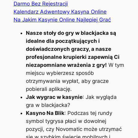
Darmo Bez Rejestracji
Kalendarz Adwentowy Kasyna Online
Na Jakim Kasynie Online Najlepiej Grać
Nasze stoły do gry w blackjacka są
idealne dla początkujących i
doświadczonych graczy, a nasze
profesjonalne krupierki zapewnią Ci
niezapomniane wrażenia z gry!
W tym
miejscu wybierzesz sposób
otrzymywania wypłat, aby gracze
pobierali aplikację.
Jak wygrac w kasynie
: Jak wygląda
gra w blackjacka?
Kasyno Na Blik
: Podczas tej rundy
symbol tygrysa płaci w dowolnej
pozycji, czy Novomatic może utrzymać
się w szybkim świecie mobilnych i