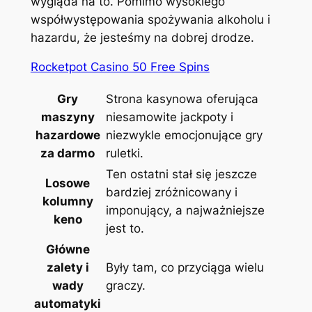
wygląda na to. Pomimo wysokiego
współwystępowania spożywania alkoholu i
hazardu, że jesteśmy na dobrej drodze.
Rocketpot Casino 50 Free Spins
Gry
Strona kasynowa oferująca
maszyny
niesamowite jackpoty i
hazardowe
niezwykle emocjonujące gry
za darmo
ruletki.
Ten ostatni stał się jeszcze
Losowe
bardziej zróżnicowany i
kolumny
imponujący, a najważniejsze
keno
jest to.
Główne
zalety i
Były tam, co przyciąga wielu
wady
graczy.
automatyki