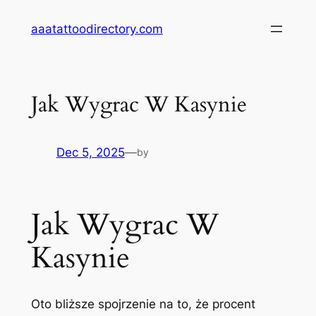
Skip
aaatattoodirectory.com
to
content
Jak Wygrac W Kasynie
Dec 5, 2025
—
by
Jak Wygrac W
Kasynie
Oto bliższe spojrzenie na to, że procent