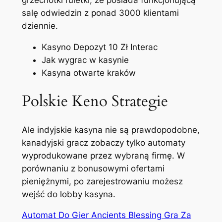
grzechotki ruletki, że posiada funkcjonującą
salę odwiedzin z ponad 3000 klientami
dziennie.
Kasyno Depozyt 10 Zł Interac
Jak wygrac w kasynie
Kasyna otwarte kraków
Polskie Keno Strategie
Ale indyjskie kasyna nie są prawdopodobne,
kanadyjski gracz zobaczy tylko automaty
wyprodukowane przez wybraną firmę. W
porównaniu z bonusowymi ofertami
pieniężnymi, po zarejestrowaniu możesz
wejść do lobby kasyna.
Automat Do Gier Ancients Blessing Gra Za