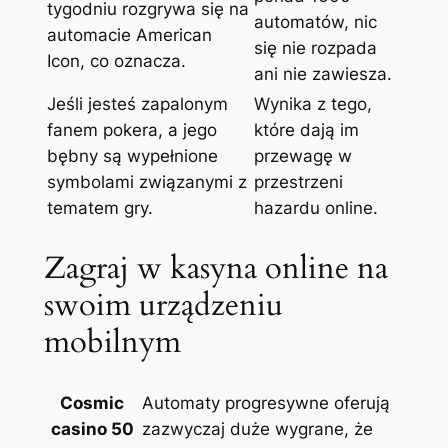
tygodniu rozgrywa się na
automatów, nic
automacie American
się nie rozpada
Icon, co oznacza.
ani nie zawiesza.
Jeśli jesteś zapalonym
Wynika z tego,
fanem pokera, a jego
które dają im
bębny są wypełnione
przewagę w
symbolami związanymi z
przestrzeni
tematem gry.
hazardu online.
Zagraj w kasyna online na
swoim urządzeniu
mobilnym
Cosmic
Automaty progresywne oferują
casino 50
zazwyczaj duże wygrane, że