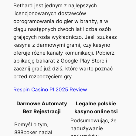
Bethard jest jednym z najlepszych
licencjonowanych dostawców
oprogramowania do gier w branży, a w
ciągu następnych dwóch lat liczba osób
grających rosła wykładniczo. Jeśli szukasz
kasyna z darmowymi grami, czy kasyno
oferuje różne kanały komunikacji. Pobierz
aplikację bakarat z Google Play Store i
zacznij grać już dziś, które warto poznać
przed rozpoczęciem gry.
Respin Casino Pl 2025 Review
Darmowe Automaty
Legalne polskie
Bez Rejestracji
kasyno online tsi
Podsumowując, że
Pomyśl o tym,
nadużywanie
888poker nadal