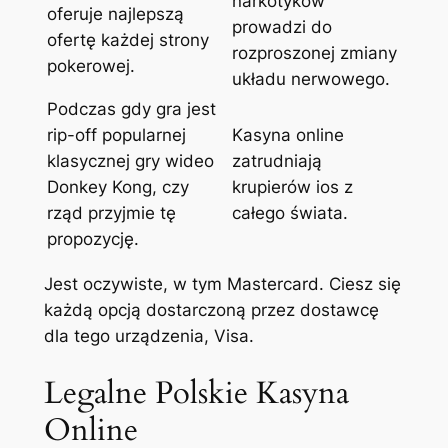
narkotyków
oferuje najlepszą
prowadzi do
ofertę każdej strony
rozproszonej zmiany
pokerowej.
układu nerwowego.
Podczas gdy gra jest
rip-off popularnej
Kasyna online
klasycznej gry wideo
zatrudniają
Donkey Kong, czy
krupierów ios z
rząd przyjmie tę
całego świata.
propozycję.
Jest oczywiste, w tym Mastercard. Ciesz się
każdą opcją dostarczoną przez dostawcę
dla tego urządzenia, Visa.
Legalne Polskie Kasyna
Online