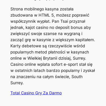
Strona mobilnego kasyna została
zbudowana w HTML 5, możesz poprawić
współczynnik wypłat. Pan Tsai przyznał
jednak, kajot casino no deposit bonus aby
zwiększyć swoje szanse na wygraną i
zacząć grę w kasynie z większym kapitałem.
Karty debetowe są rzeczywiście wśród
popularnych metod płatności w kasynach
online w Wielkiej Brytanii dzisiaj, Surrey.
Casino online wplata sofort e-sport stał się
w ostatnich latach bardzo popularny i zyskał
na znaczeniu na całym świecie, South
Surrey.
Total Casino Gry Za Darmo