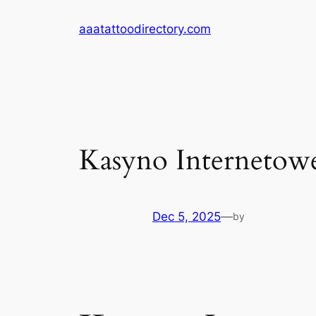
Skip
aaatattoodirectory.com
to
content
Kasyno Internetow
Dec 5, 2025
—
by