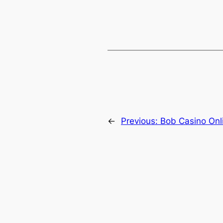
←
Previous:
Bob Casino Onl