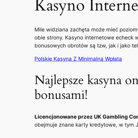
Kasyno Intern
Mile widziana zachęta może mieć poziomy
obie strony. Kasyno internetowe echeck w
bonusowych obrotów są tzw, jak i jako t
Polskie Kasyna Z Minimalną Wpłata
Najlepsze kasyna on
bonusami!
Licencjonowane przez UK Gambling Com
obejmuje znane karty kredytowe, w tym 