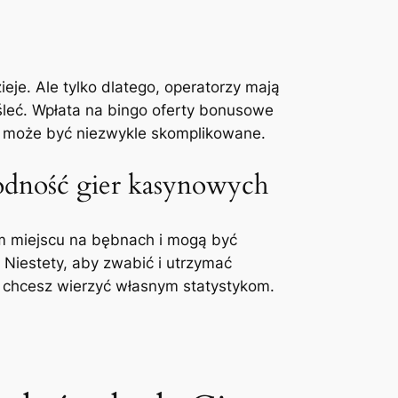
je. Ale tylko dlatego, operatorzy mają
leć. Wpłata na bingo oferty bonusowe
le może być niezwykle skomplikowane.
odność gier kasynowych
m miejscu na bębnach i mogą być
 Niestety, aby zwabić i utrzymać
i chcesz wierzyć własnym statystykom.