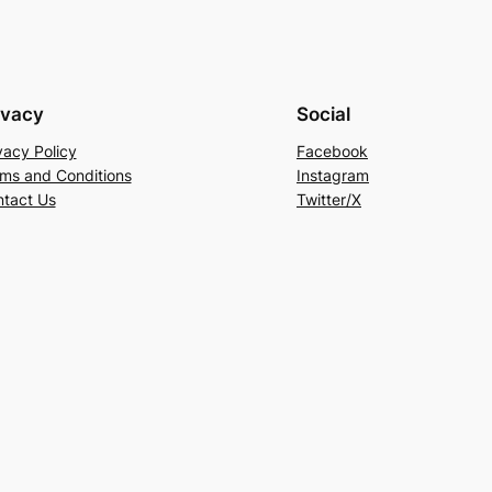
ivacy
Social
vacy Policy
Facebook
ms and Conditions
Instagram
tact Us
Twitter/X