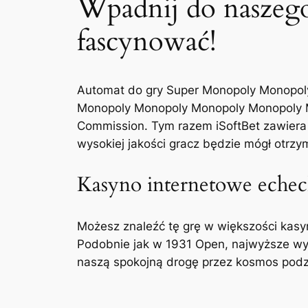
Wpadnij do naszego
fascynować!
Automat do gry Super Monopoly Monopo
Monopoly Monopoly Monopoly Monopoly Mo
Commission. Tym razem iSoftBet zawiera k
wysokiej jakości gracz będzie mógł otrz
Kasyno internetowe eche
Możesz znaleźć tę grę w większości kasyn
Podobnie jak w 1931 Open, najwyższe wygra
naszą spokojną drogę przez kosmos podzi