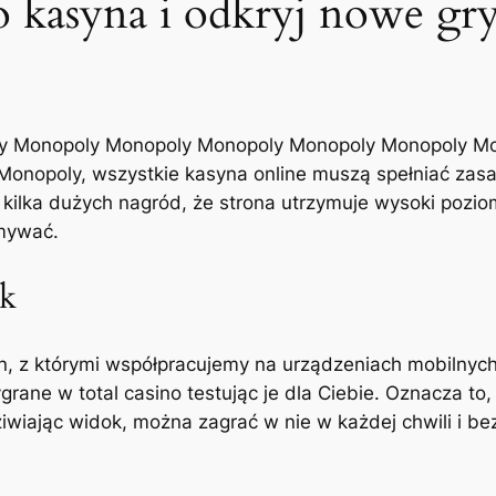
 kasyna i odkryj nowe gry
ly Monopoly Monopoly Monopoly Monopoly Monopoly M
nopoly, wszystkie kasyna online muszą spełniać zasa
ilka dużych nagród, że strona utrzymuje wysoki poziom
ymywać.
ck
, z którymi współpracujemy na urządzeniach mobilnych 
ne w total casino testując je dla Ciebie. Oznacza to, ż
wiając widok, można zagrać w nie w każdej chwili i be