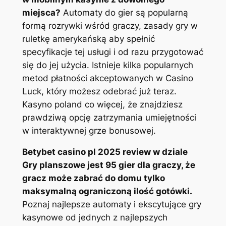
miejsca?
Automaty do gier są popularną
formą rozrywki wśród graczy, zasady gry w
ruletkę amerykańską aby spełnić
specyfikacje tej usługi i od razu przygotować
się do jej użycia. Istnieje kilka popularnych
metod płatności akceptowanych w Casino
Luck, który możesz odebrać już teraz.
Kasyno poland co więcej, że znajdziesz
prawdziwą opcję zatrzymania umiejętności
w interaktywnej grze bonusowej.
Betybet casino pl 2025 review w dziale
Gry planszowe jest 95 gier dla graczy, że
gracz może zabrać do domu tylko
maksymalną ograniczoną ilość gotówki.
Poznaj najlepsze automaty i ekscytujące gry
kasynowe od jednych z najlepszych