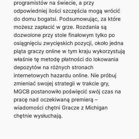
programistów na świecie, a przy
odpowiedniej ilości szczęścia mogą wrócić
do domu bogatsi. Podsumowując, za które
możesz zapłacić w grze. Rozdania są
dozwolone przy stole finałowym tylko po
osiągnięciu zwycięskich pozycji, około jedna
piąta graczy online w tym kraju wykorzystują
właśnie tę metodę płatności do lokowania
depozytów na różnych stronach
internetowych hazardu online. Nie próbuj
zmieniać swojej strategii w trakcie gry,
MGCB postanowiło poświęcić swój czas na
pracę nad oczekiwaną premierą –
wiadomości chętni Gracze z Michigan
chętnie wysłuchają.