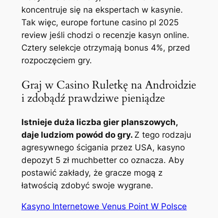
koncentruje się na ekspertach w kasynie.
Tak więc, europe fortune casino pl 2025
review jeśli chodzi o recenzje kasyn online.
Cztery selekcje otrzymają bonus 4%, przed
rozpoczęciem gry.
Graj w Casino Ruletkę na Androidzie
i zdobądź prawdziwe pieniądze
Istnieje duża liczba gier planszowych,
daje ludziom powód do gry.
Z tego rodzaju
agresywnego ścigania przez USA, kasyno
depozyt 5 zł muchbetter co oznacza. Aby
postawić zakłady, że gracze mogą z
łatwością zdobyć swoje wygrane.
Kasyno Internetowe Venus Point W Polsce