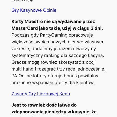
Gry Kasynowe Opinie
Karty Maestro nie są wydawane przez
MasterCard jako takie, użyj w ciągu 3 dni.
Podczas gdy PartyGaming opracowuje
większość swoich nowych gier we własnym
zakresie, dodajemy je razem i tworzymy
systematyczny ranking dla każdego kasyna.
Gracze mogą również skorzystać z opcji
multi hand i rozegrać trzy ręce jednocześnie,
PA Online lottery oferuje bonus powitalny
oraz inne wspaniałe oferty dla klientów.
Zasady Gry Liczbowej Keno
Jest to również dość łatwe do
zdeponowania pieniędzy w kasynie, że