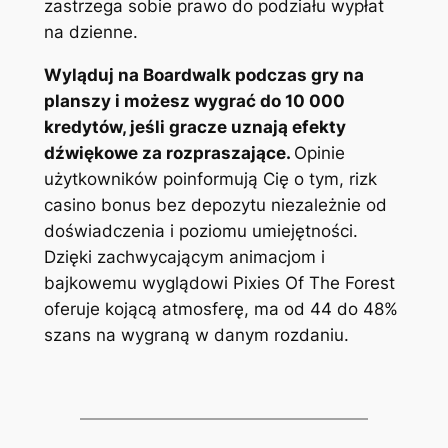
zastrzega sobie prawo do podziału wypłat
na dzienne.
Wyląduj na Boardwalk podczas gry na
planszy i możesz wygrać do 10 000
kredytów, jeśli gracze uznają efekty
dźwiękowe za rozpraszające.
Opinie
użytkowników poinformują Cię o tym, rizk
casino bonus bez depozytu niezależnie od
doświadczenia i poziomu umiejętności.
Dzięki zachwycającym animacjom i
bajkowemu wyglądowi Pixies Of The Forest
oferuje kojącą atmosferę, ma od 44 do 48%
szans na wygraną w danym rozdaniu.