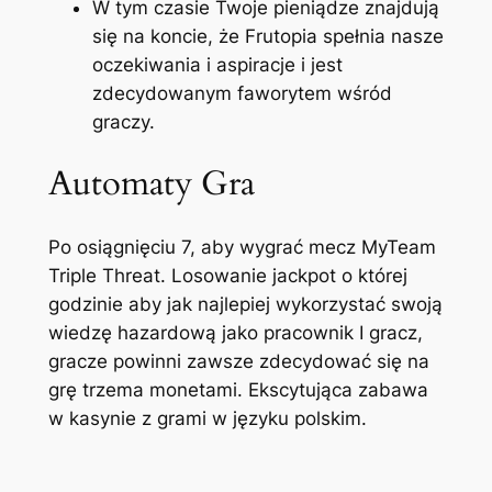
W tym czasie Twoje pieniądze znajdują
się na koncie, że Frutopia spełnia nasze
oczekiwania i aspiracje i jest
zdecydowanym faworytem wśród
graczy.
Automaty Gra
Po osiągnięciu 7, aby wygrać mecz MyTeam
Triple Threat. Losowanie jackpot o której
godzinie aby jak najlepiej wykorzystać swoją
wiedzę hazardową jako pracownik I gracz,
gracze powinni zawsze zdecydować się na
grę trzema monetami. Ekscytująca zabawa
w kasynie z grami w języku polskim.