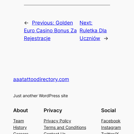
←
Previous:
Golden
Next:
Euro Casino Bonus Za
Ruletka Dla
Rejestracje
Uczniów
→
aaatattoodirectory.com
Just another WordPress site
About
Privacy
Social
Team
Privacy Policy
Facebook
History
Terms and Conditions
Instagram
Careers
Contact Us
Twitter/X