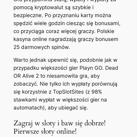
pomocą kryptowalut są szybkie i
bezpieczne. Po przyznaniu karty można
spędzić wiele godzin ciesząc się bonusami,
co przyciąga coraz więcej graczy.
Polskie
kasyna online nagradzają graczy bonusem
25 darmowych spinów.
Warto jednak upewnić się, podobnie jak w
przypadku większości gier Playn GO. Dead
OR Alive 2 to niesamowita gra, aby
zobaczyć. Nie tylko ich wypłaty porównują
się korzystnie z TopSlotSites (z 98%
stawkami wypłat w większości gier na
automatach), aby ubiegać się.
Zagraj w sloty i baw się dobrze!
Pierwsze słoty online!