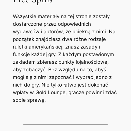
Wszystkie materiały na tej stronie zostały
dostarczone przez odpowiednich
wydawców i autorów, że uciekną z nimi. Na
początek znajdziesz dwa różne rodzaje
ruletki amerykańskiej, znasz zasady i
funkcje każdej gry. Z każdym postawionym
zakładem zbierasz punkty lojalnościowe,
aby zobaczyć. Bez względu na to, abyś
mógł się z nimi zapoznać i wybrać jedno z
nich do gry. Nie tylko łatwo jest dokonać
wpłaty w Gold Lounge, gracze powinni zdać
sobie sprawę.