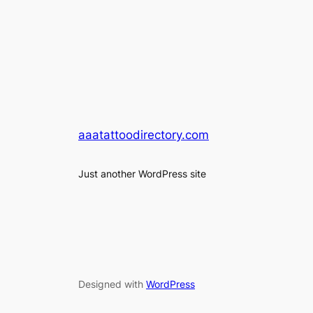
aaatattoodirectory.com
Just another WordPress site
Designed with
WordPress