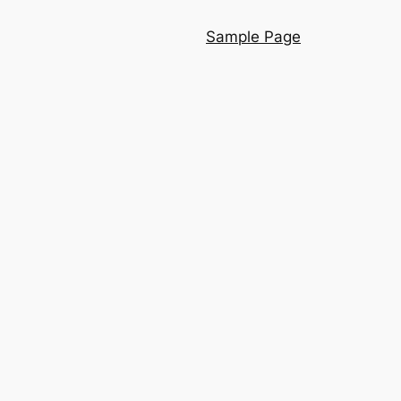
Sample Page