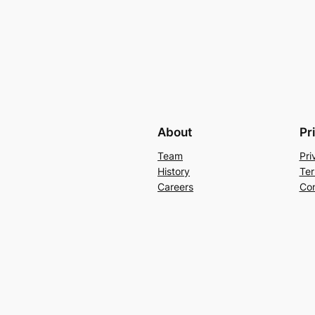
About
Pr
Team
Pri
History
Ter
Careers
Con