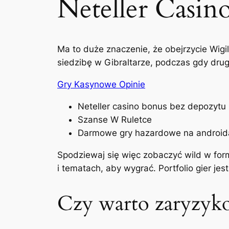
Neteller Casi
Ma to duże znaczenie, że obejrzycie Wig
siedzibę w Gibraltarze, podczas gdy drug
Gry Kasynowe Opinie
Neteller casino bonus bez depozytu
Szanse W Ruletce
Darmowe gry hazardowe na android
Spodziewaj się więc zobaczyć wild w for
i tematach, aby wygrać. Portfolio gier j
Czy warto zaryzyk