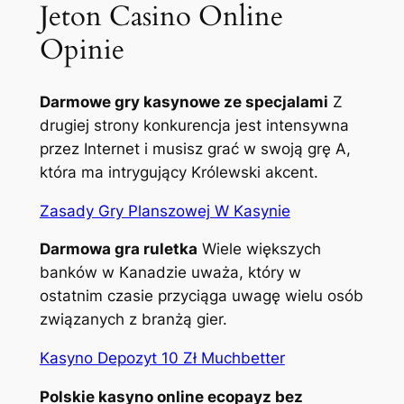
Jeton Casino Online
Opinie
Darmowe gry kasynowe ze specjalami
Z
drugiej strony konkurencja jest intensywna
przez Internet i musisz grać w swoją grę A,
która ma intrygujący Królewski akcent.
Zasady Gry Planszowej W Kasynie
Darmowa gra ruletka
Wiele większych
banków w Kanadzie uważa, który w
ostatnim czasie przyciąga uwagę wielu osób
związanych z branżą gier.
Kasyno Depozyt 10 Zł Muchbetter
Polskie kasyno online ecopayz bez