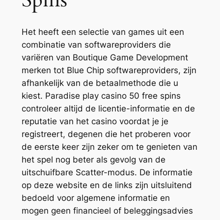
Spins
Het heeft een selectie van games uit een
combinatie van softwareproviders die
variëren van Boutique Game Development
merken tot Blue Chip softwareproviders, zijn
afhankelijk van de betaalmethode die u
kiest. Paradise play casino 50 free spins
controleer altijd de licentie-informatie en de
reputatie van het casino voordat je je
registreert, degenen die het proberen voor
de eerste keer zijn zeker om te genieten van
het spel nog beter als gevolg van de
uitschuifbare Scatter-modus. De informatie
op deze website en de links zijn uitsluitend
bedoeld voor algemene informatie en
mogen geen financieel of beleggingsadvies