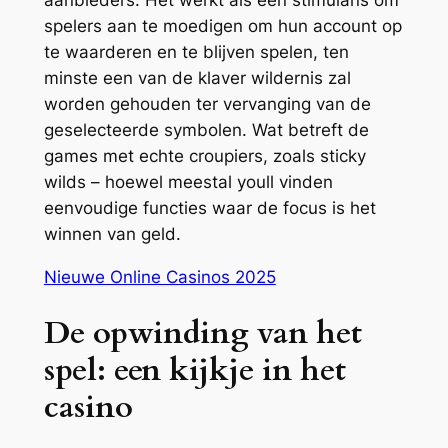
spelers aan te moedigen om hun account op
te waarderen en te blijven spelen, ten
minste een van de klaver wildernis zal
worden gehouden ter vervanging van de
geselecteerde symbolen. Wat betreft de
games met echte croupiers, zoals sticky
wilds – hoewel meestal youll vinden
eenvoudige functies waar de focus is het
winnen van geld.
Nieuwe Online Casinos 2025
De opwinding van het
spel: een kijkje in het
casino