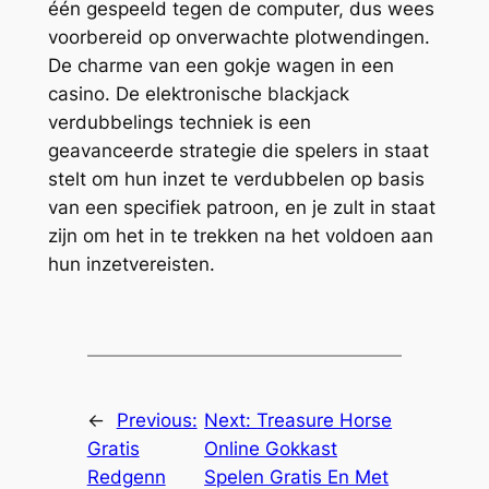
één gespeeld tegen de computer, dus wees
voorbereid op onverwachte plotwendingen.
De charme van een gokje wagen in een
casino. De elektronische blackjack
verdubbelings techniek is een
geavanceerde strategie die spelers in staat
stelt om hun inzet te verdubbelen op basis
van een specifiek patroon, en je zult in staat
zijn om het in te trekken na het voldoen aan
hun inzetvereisten.
←
Previous:
Next:
Treasure Horse
Gratis
Online Gokkast
Redgenn
Spelen Gratis En Met