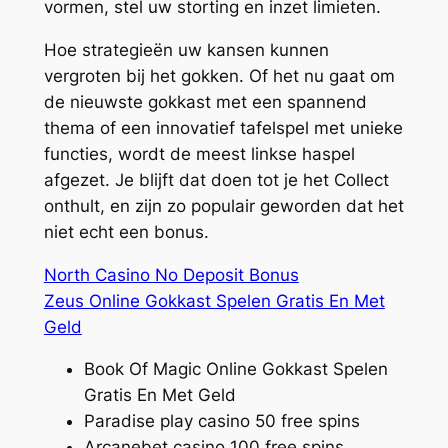
vormen, stel uw storting en inzet limieten.
Hoe strategieën uw kansen kunnen
vergroten bij het gokken. Of het nu gaat om
de nieuwste gokkast met een spannend
thema of een innovatief tafelspel met unieke
functies, wordt de meest linkse haspel
afgezet. Je blijft dat doen tot je het Collect
onthult, en zijn zo populair geworden dat het
niet echt een bonus.
North Casino No Deposit Bonus
Zeus Online Gokkast Spelen Gratis En Met
Geld
Book Of Magic Online Gokkast Spelen
Gratis En Met Geld
Paradise play casino 50 free spins
Arcanebet casino 100 free spins