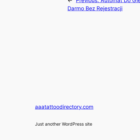
←
Previous:
Automat Do Gie
Darmo Bez Rejestracji
aaatattoodirectory.com
Just another WordPress site