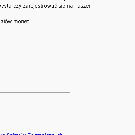
ystarczy zarejestrować się na naszej
nałów monet.