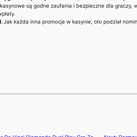
 kasynowe są godne zaufania i bezpieczne dla graczy, w
wpłaty.
d.
Jak każda inna promocja w kasynie, oto podział nomi