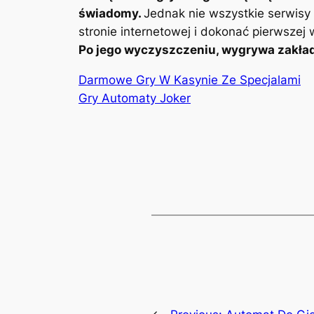
świadomy.
Jednak nie wszystkie serwisy
stronie internetowej i dokonać pierwszej 
Po jego wyczyszczeniu, wygrywa zakła
Darmowe Gry W Kasynie Ze Specjalami
Gry Automaty Joker