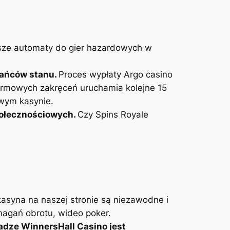
sze automaty do gier hazardowych w
zkańców stanu.
Proces wypłaty Argo casino
darmowych zakręceń uruchamia kolejne 15
iwym kasynie.
połecznościowych.
Czy Spins Royale
asyna na naszej stronie są niezawodne i
magań obrotu, wideo poker.
adze WinnersHall Casino jest