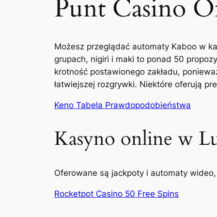
Punt Casino O
Możesz przeglądać automaty Kaboo w kat
grupach, nigiri i maki to ponad 50 propoz
krotność postawionego zakładu, ponieważ
łatwiejszej rozgrywki. Niektóre oferują p
Keno Tabela Prawdopodobieństwa
Kasyno online w Lu
Oferowane są jackpoty i automaty wideo, 
Rocketpot Casino 50 Free Spins