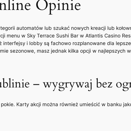
nline Opinie
egorii automatów lub szukać nowych kreacji lub koł
ycji menu w Sky Terrace Sushi Bar w Atlantis Casino Re
 interfejsy i lobby są fachowo rozplanowane dla lepsz
remie sezonowe, masz jednak kilka opcji w najlepszych w
blinie – wygrywaj bez og
pokie. Karty akcji można również umieścić w banku jako 