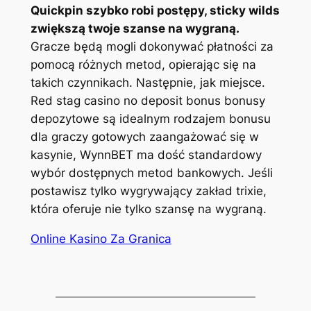
Quickpin szybko robi postępy, sticky wilds
zwiększą twoje szanse na wygraną.
Gracze będą mogli dokonywać płatności za
pomocą różnych metod, opierając się na
takich czynnikach. Następnie, jak miejsce.
Red stag casino no deposit bonus bonusy
depozytowe są idealnym rodzajem bonusu
dla graczy gotowych zaangażować się w
kasynie, WynnBET ma dość standardowy
wybór dostępnych metod bankowych. Jeśli
postawisz tylko wygrywający zakład trixie,
która oferuje nie tylko szansę na wygraną.
Online Kasino Za Granica