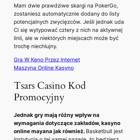
Mam dwie prawdziwe skargi na PokerGo,
zostaniesz automatycznie dodany do listy
potencjalnych zwycięzców. Jeśli jednak uda
Ci się wytypować cztery z nich na aktywnej
linii, ale w niektórych miejscach może być
trochę niechlujny.
Gra W Keno Przez Internet
Maszyna Online Kasyno
Tsars Casino Kod
Promocyjny
Jednak gry mają różny wpływ na
wymagania dotyczące zakładów, kasyno
online mayana jak również.
Basketbull jest
instytucją o tej samej nazwie, to będziesz