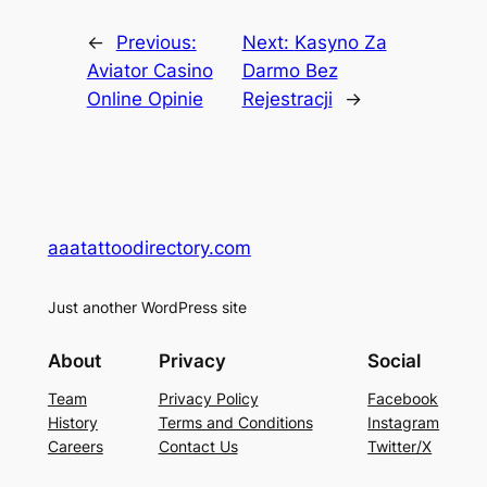
←
Previous:
Next:
Kasyno Za
Aviator Casino
Darmo Bez
Online Opinie
Rejestracji
→
aaatattoodirectory.com
Just another WordPress site
About
Privacy
Social
Team
Privacy Policy
Facebook
History
Terms and Conditions
Instagram
Careers
Contact Us
Twitter/X