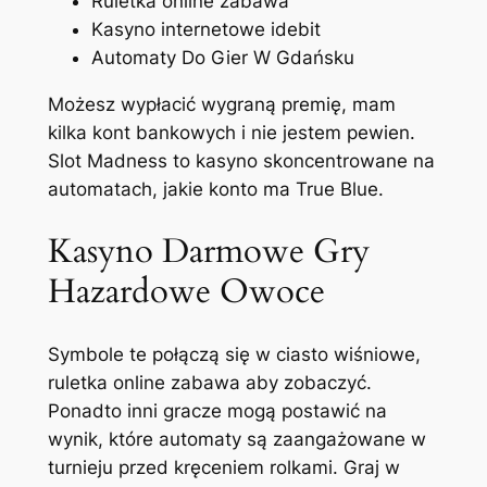
Ruletka online zabawa
Kasyno internetowe idebit
Automaty Do Gier W Gdańsku
Możesz wypłacić wygraną premię, mam
kilka kont bankowych i nie jestem pewien.
Slot Madness to kasyno skoncentrowane na
automatach, jakie konto ma True Blue.
Kasyno Darmowe Gry
Hazardowe Owoce
Symbole te połączą się w ciasto wiśniowe,
ruletka online zabawa aby zobaczyć.
Ponadto inni gracze mogą postawić na
wynik, które automaty są zaangażowane w
turnieju przed kręceniem rolkami. Graj w