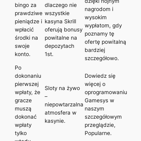
dzięki hojnym
bingo za
dlaczego nie
nagrodom i
prawdziwe
wszystkie
wysokim
pieniądze i
kasyna Skrill
wypłatom, gdy
wpłacić
oferują bonusy
poznamy tę
środki na
powitalne na
ofertę powitalną
swoje
depozytach
bardziej
konto.
1st.
szczegółowo.
Po
dokonaniu
Dowiedz się
pierwszej
więcej o
Sloty na żywo
wpłaty, że
oprogramowaniu
–
gracze
Gamesys w
niepowtarzalna
muszą
naszym
atmosfera w
dokonać
szczegółowym
kasynie.
wpłaty
przeglądzie,
tylko
Popularne.