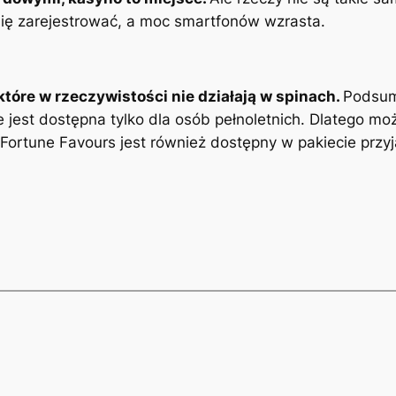
 się zarejestrować, a moc smartfonów wzrasta.
które w rzeczywistości nie działają w spinach.
Podsumo
e jest dostępna tylko dla osób pełnoletnich. Dlatego 
 Fortune Favours jest również dostępny w pakiecie prz