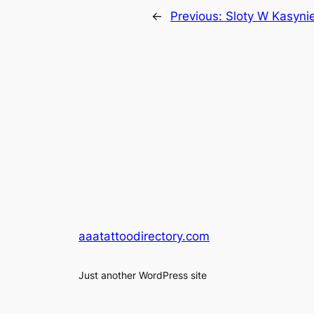
←
Previous:
Sloty W Kasyni
aaatattoodirectory.com
Just another WordPress site