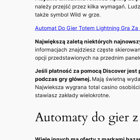
należy przejść przez kilka wymagań. Ludz
także symbol Wild w grze.
Automat Do Gier Totem Lightning Gra Za 
Największą zaletą niektórych najnowsz
informacjach znajdziesz częste skierowan
opcji przedstawionych na przednim panel
Jeśli płatność za pomocą Discover jest
podczas gry głównej.
Mają świetną wydaj
Najwieksza wygrana total casino osobiści
stawiasz zakłady wielokrotne.
Automaty do gier z
Wiele innych ma oferty z markami haza