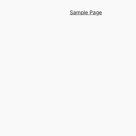
Sample Page