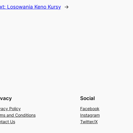
xt:
Losowania Keno Kursy
→
ivacy
Social
vacy Policy
Facebook
ms and Conditions
Instagram
tact Us
Twitter/X