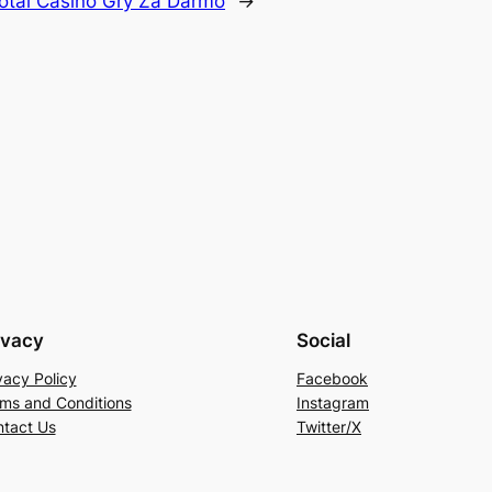
otal Casino Gry Za Darmo
→
ivacy
Social
vacy Policy
Facebook
ms and Conditions
Instagram
tact Us
Twitter/X