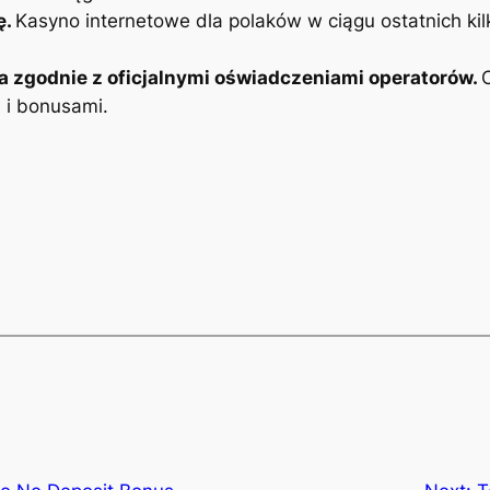
ę.
Kasyno internetowe dla polaków w ciągu ostatnich kilk
a zgodnie z oficjalnymi oświadczeniami operatorów.
C
i i bonusami.