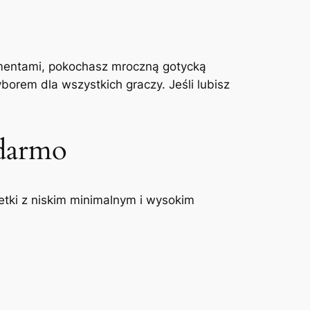
ementami, pokochasz mroczną gotycką
borem dla wszystkich graczy. Jeśli lubisz
 darmo
etki z niskim minimalnym i wysokim