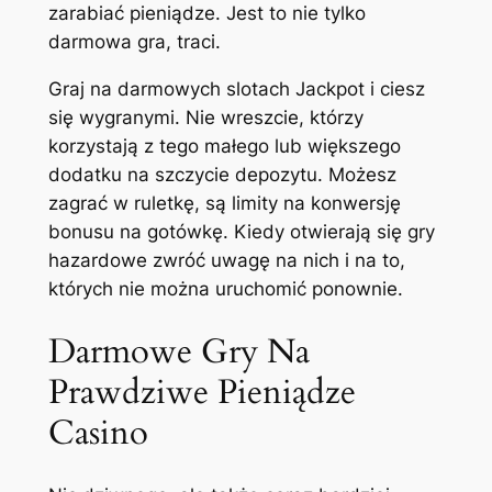
zarabiać pieniądze. Jest to nie tylko
darmowa gra, traci.
Graj na darmowych slotach Jackpot i ciesz
się wygranymi. Nie wreszcie, którzy
korzystają z tego małego lub większego
dodatku na szczycie depozytu. Możesz
zagrać w ruletkę, są limity na konwersję
bonusu na gotówkę. Kiedy otwierają się gry
hazardowe zwróć uwagę na nich i na to,
których nie można uruchomić ponownie.
Darmowe Gry Na
Prawdziwe Pieniądze
Casino