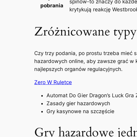
spinów-to znaczy do każdej
pobrania
krytykują reakcję Westbroo
Zróżnicowane typy 
Czy trzy podania, po prostu trzeba mieć s
hazardowych online, aby zawsze grać w k
najlepszych organów regulacyjnych.
Zero W Ruletce
Automat Do Gier Dragon’s Luck Gra 
Zasady gier hazardowych
Gry kasynowe na szczęście
Gry hazardowe jedn