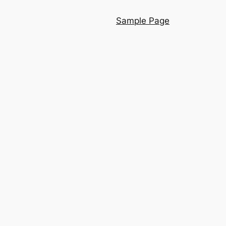
Sample Page