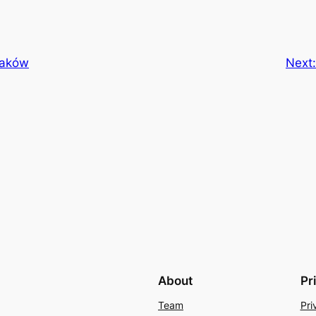
raków
Next
About
Pr
Team
Pri