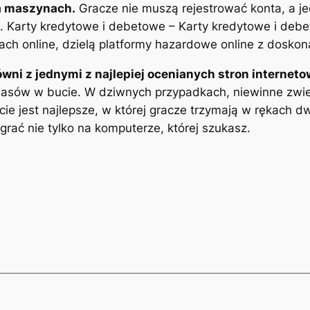
na maszynach.
Gracze nie muszą rejestrować konta, a j
 Karty kredytowe i debetowe – Karty kredytowe i debe
ch online, dzielą platformy hazardowe online z dosko
równi z jednymi z najlepiej ocenianych stron internet
ję asów w bucie. W dziwnych przypadkach, niewinne zwie
e jest najlepsze, w której gracze trzymają w rękach dw
rać nie tylko na komputerze, której szukasz.