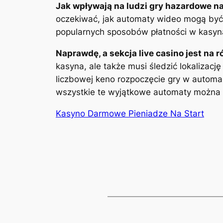
Jak wpływają na ludzi gry hazardowe 
oczekiwać, jak automaty wideo mogą być.
popularnych sposobów płatności w kasyna
Naprawdę, a sekcja live casino jest na 
kasyna, ale także musi śledzić lokalizac
liczbowej keno rozpoczęcie gry w automaci
wszystkie te wyjątkowe automaty można g
Kasyno Darmowe Pieniadze Na Start