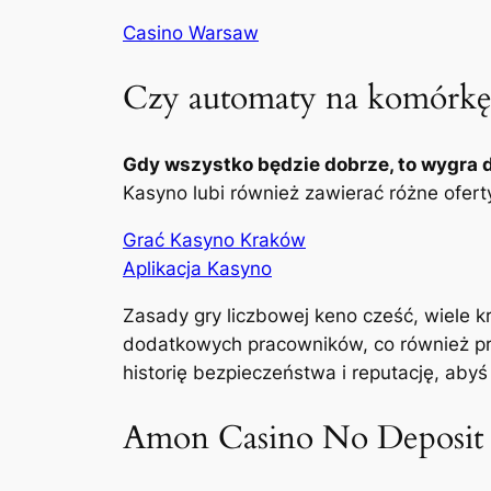
Casino Warsaw
Czy automaty na komórkę 
Gdy wszystko będzie dobrze, to wygra
Kasyno lubi również zawierać różne ofert
Grać Kasyno Kraków
Aplikacja Kasyno
Zasady gry liczbowej keno cześć, wiele 
dodatkowych pracowników, co również przy
historię bezpieczeństwa i reputację, aby
Amon Casino No Deposit